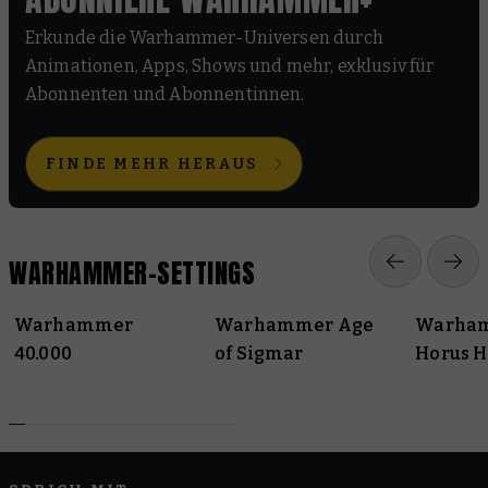
Erkunde die Warhammer-Universen durch
Animationen, Apps, Shows und mehr, exklusiv für
Abonnenten und Abonnentinnen.
FINDE MEHR HERAUS
WARHAMMER-SETTINGS
Warhammer
Warhammer Age
Warham
40.000
of Sigmar
Horus H