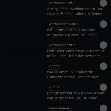
Warhammer Plus
2:31
Armageddon: Warhammer 40.000
Cinematischer Trailer zur Neuen
Edition
Warhammer 40.000
0:26
Willkommen auf Sigma-Nova –
Animations-Teaser-Trailer für
Aeronautica Imperialis |
Warhammer+
Warhammer Plus
2:06
Exklusiver Animations-Ausschnitt:
Buße: Enthüllt bei der New Year
Preview 2026 | Warhammer+
Videos
1:59
Warhammer TV: Trailer für
animierte Shows | Warhammer+
Videos
02:19
Der Einsatz hat sich gerade erhöht |
Warhammer 40.000: Kill Team
Cinematic 2024
Animationen
23:53