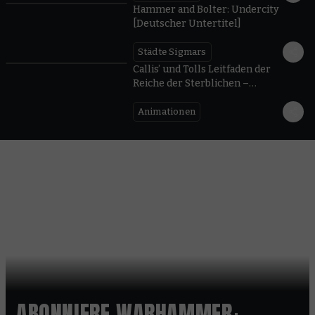
Hammer and Bolter: Undercity
[Deutscher Untertitel]
Städte Sigmars
06:03
Callis’ und Tolls Leitfaden der
Reiche der Sterblichen –
Warhammer Age of Sigmar
[Deutsche Sprache]
Animationen
ABONNIERE WARHAMMER+