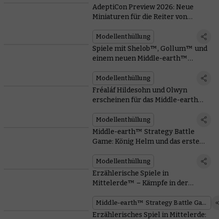
Legacies of Middle-earth™ - Forces of
AdeptiCon Preview 2026: Neue
Zuletzt aktualisiert:
02/07/2026
260.12 KB
Miniaturen für die Reiter von
Good
Rohan™ und Bergstammkrieger™
Armies of Middle-earth™
Modellenthüllung
Zuletzt aktualisiert:
12/06/2025
5.63 MB
Spiele mit Shelob™, Gollum™ und
Zuletzt aktualisiert:
02/07/2026
394.59 KB
einem neuen Middle-earth™
Narrative Scenarios - The Hobbit: The
Journal Verstecken
Modellenthüllung
Desolation of Smaug™
Fréaláf Hildesohn und Olwyn
erscheinen für das Middle-earth™
Zuletzt aktualisiert:
12/06/2025
8.38 MB
Strategy Battle Game
Modellenthüllung
Narrative Scenarios - The Hobbit: An
Middle-earth™ Strategy Battle
Game: König Helm und das erste
Unexpected Journey™
Middle-earth Journal
Modellenthüllung
Zuletzt aktualisiert:
15/05/2025
9.30 MB
Erzählerische Spiele in
Mittelerde™ – Kämpfe in der
Narrative Scenarios - The Lord of the
letzten Schlacht
Middle-earth™ Strategy Battle Game
Rings: Return of the King™
Erzählerisches Spiel in Mittelerde: