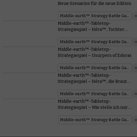
Neue Szenarios für die neue Edition
Zuletzt aktualisiert:
17/04/2025
9.90 MB
Middle-earth™ Strategy Battle Game
Narrative Scenarios - The Lord of the
Middle-earth™-Tabletop-
Strategiespiel – Héra™, Tochter
Rings: The Two Towers™
von Helm Hammerhand™
Middle-earth™ Strategy Battle Game
Zuletzt aktualisiert:
13/03/2025
9.08 MB
Middle-earth™-Tabletop-
Strategiespiel – Usurpers of Edoras
Narrative Scenarios - The Lord of the
Middle-earth™ Strategy Battle Game
Rings: The Fellowship of the Ring™
Middle-earth™-Tabletop-
Strategiespiel – Héra™, die Braut
Zuletzt aktualisiert:
20/02/2025
8.36 MB
des Todes
Middle-earth™ Strategy Battle Game
Armies of Arnor™ And Angmar™
Middle-earth™-Tabletop-
Strategiespiel – Wie stelle ich mir
Zuletzt aktualisiert:
13/12/2024
10.57 MB
in der neuen Edition eine Armee
zusammen?
Middle-earth™ Strategy Battle Game