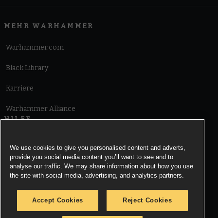
Adepta Sororitas
Adeptus Custodes
Adeptus Mechanicus
Astra Militarum
Imperial Agents
Imperiale Ritter
MEHR WARHAMMER
Armies of Chaos
Warhammer.com
Chaosdämonen
Chaosritter
Chaos Space Marines
Black Library
Death Guard
Emperor's Children
Thousand Sons
Karriere
World Eaters
Warhammer Alliance
Xenos Armies
HILFE
Aeldari
Drukhari
Symbiontenkulte
Nutzungsbedingungen
We use cookies to give you personalised content and adverts,
Konglomerate der Votann
Necrons
Orks
provide you social media content you’ll want to see and to
Informationen zu Cookies
Sternenreich der T'au
Tyraniden
analyse our traffic. We may share information about how you use
the site with social media, advertising, and analytics partners.
Cookies Settings
Accept Cookies
Reject Cookies
Information zu Datenschutz