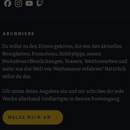
Deathwatch
Drukhari
Emperor's Children
Enteraktionen
Grey Knights
Imperial Agents
Imperial Fists
Imperiale Ritter
Iron Hands
Kampfpatrouille
Konglomerate der Votann
Necrons
Orks
Raven Guard
ABONNIERE
Regimental Standard
Salamanders
Space Marines
Space Wolves
Sternenreich der T'au
Symbiontenkulte
Du willst zu den Ersten gehören, die von den aktuellen
Thousand Sons
Tyraniden
Ultramarines
White Scars
Neuigkeiten, Promotions, Hobbytipps, neuen
Produktveröffentlichungen, Teasern, Wettbewerben und
World Eaters
mehr aus der Welt von Warhammer erfahren? Natürlich
Space Marines
willst du das.
Black Templars
Blood Angels
Dark Angels
Deathwatch
Gib unten deine Angaben ein und wir schicken dir jede
Grey Knights
Imperial Fists
Iron Hands
Raven Guard
Woche allerhand Großartiges in deinen Posteingang.
Salamanders
Space Marines
Space Wolves
Ultramarines
White Scars
MELDE MICH AN
Armies of the Imperium