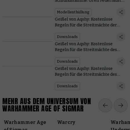
Schlundstämme: Grell Feuerfaust
kommt mit einer Kanone zur
Messerstecherei
Modellenthüllung
Geißel von Aqshy: Kostenlose
Regeln für die Streitmächte der
Zerstörung
Downloads
Geißel von Aqshy: Kostenlose
Regeln für die Streitmächte des
Todes
Downloads
Geißel von Aqshy: Kostenlose
Regeln für die Streitmächte des
Chaos
Downloads
MEHR AUS DEM UNIVERSUM VON
WARHAMMER AGE OF SIGMAR
Warhammer Age
Warcry
Warha
of Sigmar
Underw