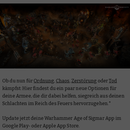
Ob du nun für
Ordnung
,
Chaos
,
Zerstörung
oder
Tod
kämpfst: Hier findest du ein paar neue Optionen für
deine Armee, die dir dabei helfen, siegreich aus deinen
Schlachten im Reich des Feuers hervorzugehen.*
Update jetzt deine Warhammer Age of Sigmar App im
Google Play- oder Apple App Store.