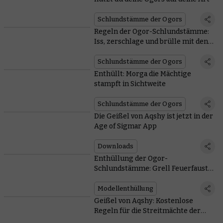
Schlundstämme der Ogors
Regeln der Ogor-Schlundstämme:
Iss, zerschlage und brülle mit den
Besten
Schlundstämme der Ogors
Enthüllt: Morga die Mächtige
stampft in Sichtweite
Schlundstämme der Ogors
Die Geißel von Aqshy ist jetzt in der
Age of Sigmar App
Downloads
Enthüllung der Ogor-
Schlundstämme: Grell Feuerfaust
kommt mit einer Kanone zur
Messerstecherei
Modellenthüllung
Geißel von Aqshy: Kostenlose
Regeln für die Streitmächte der
Zerstörung