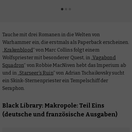
Tauche mit drei Romanen in die Welten von
Warhammer ein, die erstmals als Paperback erscheinen.
„
Krakenblood
“ von Marc Collins folgt einem
Wolfspriester mit besonderer Quest, in „
Vagabond
Squadron
“ von Robbie MacNiven hebt das Imperium ab
und in „
Starseer’s Ruin
“ von Adrian Tschaikovsky sucht
ein Skink-Sternenpriester ein Tempelschiff der
Seraphon.
Black Library: Makropole: Teil Eins
(deutsche und französische Ausgaben)