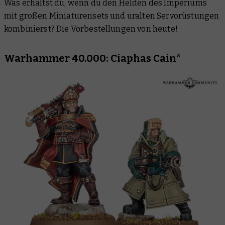
Was erhältst du, wenn du den Helden des Imperiums
Warhammer: The Horus Heresy
mit großen Miniaturensets und uralten Servorüstungen
Black Library
kombinierst? Die Vorbestellungen von heute!
Warhammer 40.000: Ciaphas Cain*