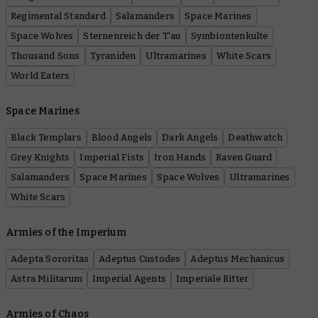
Regimental Standard
Salamanders
Space Marines
Space Wolves
Sternenreich der T'au
Symbiontenkulte
Thousand Sons
Tyraniden
Ultramarines
White Scars
World Eaters
Space Marines
Black Templars
Blood Angels
Dark Angels
Deathwatch
Grey Knights
Imperial Fists
Iron Hands
Raven Guard
Salamanders
Space Marines
Space Wolves
Ultramarines
White Scars
Armies of the Imperium
Adepta Sororitas
Adeptus Custodes
Adeptus Mechanicus
Astra Militarum
Imperial Agents
Imperiale Ritter
Armies of Chaos