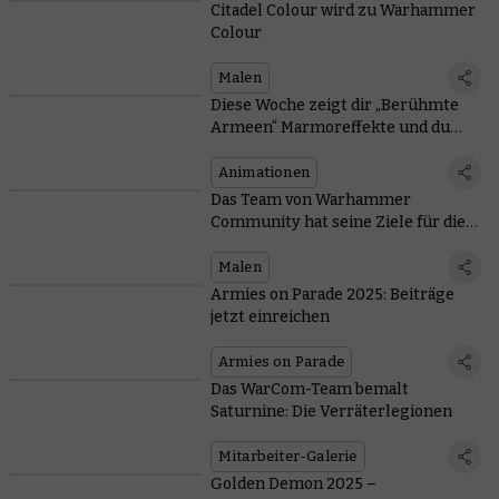
Citadel Colour wird zu Warhammer
Colour
Malen
Diese Woche zeigt dir „Berühmte
Armeen“ Marmoreffekte und du
kannst einen exklusiven Blick auf
die Animation „Adepta Sororitas:
Animationen
Buße“ erhalten
Das Team von Warhammer
Community hat seine Ziele für die
Million-Miniaturen-
Herausforderung festgelegt – und
Malen
was hast du geplant?
Armies on Parade 2025: Beiträge
jetzt einreichen
Armies on Parade
Das WarCom-Team bemalt
Saturnine: Die Verräterlegionen
Mitarbeiter-Galerie
Golden Demon 2025 –