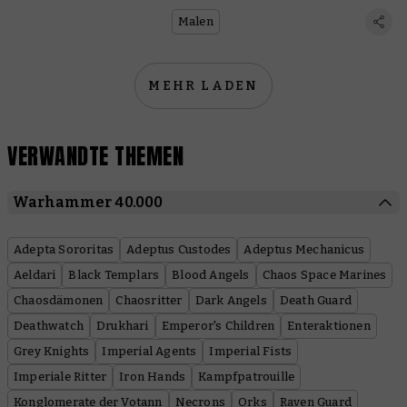
#WarhammerChallenge und
gewinne Preise
Malen
MEHR LADEN
VERWANDTE THEMEN
Warhammer 40.000
Adepta Sororitas
Adeptus Custodes
Adeptus Mechanicus
Aeldari
Black Templars
Blood Angels
Chaos Space Marines
Chaosdämonen
Chaosritter
Dark Angels
Death Guard
Deathwatch
Drukhari
Emperor's Children
Enteraktionen
Grey Knights
Imperial Agents
Imperial Fists
Imperiale Ritter
Iron Hands
Kampfpatrouille
Konglomerate der Votann
Necrons
Orks
Raven Guard