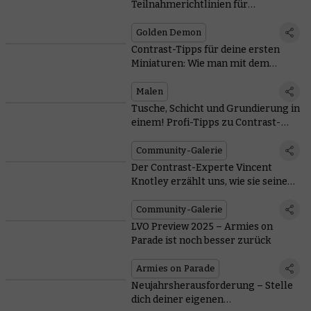
Teilnahmerichtlinien für
Nordamerika und Ankündigung für
die SPIEL Essen
Golden Demon
Contrast-Tipps für deine ersten
Miniaturen: Wie man mit dem
Geheimrezept von Citadel Colour
durchstartet
Malen
Tusche, Schicht und Grundierung in
einem! Profi-Tipps zu Contrast-
Farben vom Warhipster
Community-Galerie
Der Contrast-Experte Vincent
Knotley erzählt uns, wie sie seine
Herangehensweise ans Bemalen
verändert haben
Community-Galerie
LVO Preview 2025 – Armies on
Parade ist noch besser zurück
Armies on Parade
Neujahrsherausforderung – Stelle
dich deiner eigenen