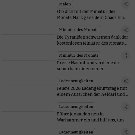
Malen
Gib dich mit der Miniatur des
Monats März ganz dem Chaos hin
und schnapp dir zwei
Sammelmünzen
Miniatur des Monats
Die Tyraniden schwärmen dank der
kostenlosen Miniatur des Monats
Februar auf unseren Münzvorrat
mit Stählernen Sternen
Miniatur des Monats
Preise Hashut und verdiene dir
schon bald einen neuen
Dämonenschmied, indem du in
deinem Warhammer-Laden
Ladenneuigkeiten
einkaufst
Feiere 2026 Ladengeburtstage mit
einem Autarchen der Aeldari und
einem Vampirfürsten
Ladenneuigkeiten
Führe jemanden neu in
Warhammer ein und hilf uns, unser
Ziel von einer Million bemalter
Miniaturen in 2026 zu erreichen
Ladenneuigkeiten