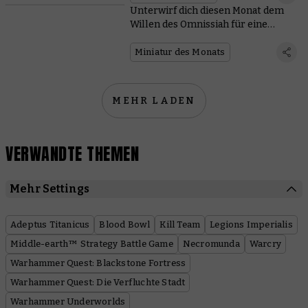
Unterwirf dich diesen Monat dem
Willen des Omnissiah für eine
kostenlose Miniatur und erlange
ganz heimlich eine Deathwatch-
Miniatur des Monats
Münze
MEHR LADEN
VERWANDTE THEMEN
Mehr Settings
Adeptus Titanicus
Blood Bowl
Kill Team
Legions Imperialis
Middle-earth™ Strategy Battle Game
Necromunda
Warcry
Warhammer Quest: Blackstone Fortress
Warhammer Quest: Die Verfluchte Stadt
Warhammer Underworlds