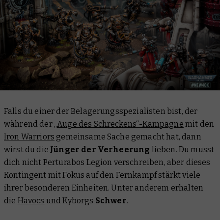
Falls du einer der Belagerungsspezialisten bist, der
während der
„Auge des Schreckens“-Kampagne
mit den
Iron Warriors
gemeinsame Sache gemacht hat, dann
wirst du die
Jünger der Verheerung
lieben. Du
musst
dich nicht Perturabos Legion verschreiben, aber dieses
Kontingent mit Fokus auf den Fernkampf stärkt viele
ihrer besonderen Einheiten. Unter anderem erhalten
die
Havocs
und Kyborgs
Schwer
.