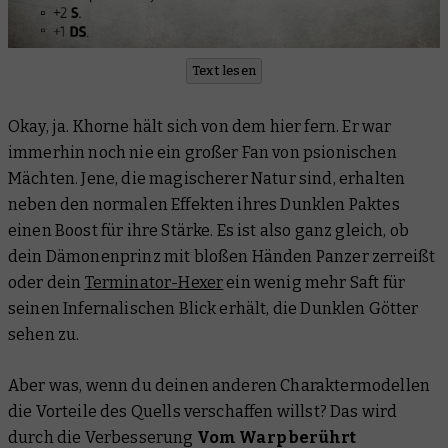
Text lesen
Okay, ja. Khorne hält sich von dem hier fern. Er war
immerhin noch nie ein großer Fan von psionischen
Mächten. Jene, die magischerer Natur sind, erhalten
neben den normalen Effekten ihres Dunklen Paktes
einen Boost für ihre Stärke. Es ist also ganz gleich, ob
dein Dämonenprinz mit bloßen Händen Panzer zerreißt
oder dein
Terminator-Hexer
ein wenig mehr Saft für
seinen Infernalischen Blick erhält, die Dunklen Götter
sehen zu.
Aber was, wenn du deinen anderen Charaktermodellen
die Vorteile des Quells verschaffen willst? Das wird
durch die Verbesserung
Vom Warp berührt