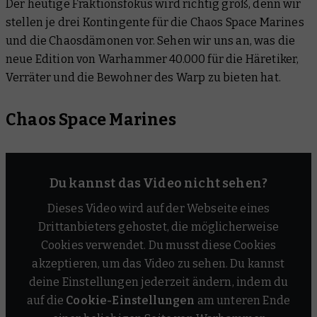
Der heutige Fraktionsfokus wird richtig groß, denn wir
Kabale des Chaos
stellen je drei Kontingente für die Chaos Space Marines
Jünger der Verheerung
und
die Chaosdämonen vor. Sehen wir uns an, was die
neue Edition von Warhammer 40.000 für die Häretiker,
Mordkrallenscheusale
Verräter und die Bewohner des Warp zu bieten hat.
Chaosdämonen
Chaos Space Marines
Kavalkade des Chaos
Gebieter des Warp
Du kannst das Video nicht sehen?
Warpwelle
Dieses Video wird auf der Webseite eines
Drittanbieters gehostet, die möglicherweise
Cookies verwendet. Du musst diese Cookies
akzeptieren, um das Video zu sehen. Du kannst
deine Einstellungen jederzeit ändern, indem du
auf die
Cookie-Einstellungen
am unteren Ende