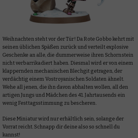
Weihnachten steht vor der Tür! Da Rote Gobbo kehrt mit
seinen üblichen Späßen zurück und verteilt explosive
Geschenke an alle, die dummerweise ihren Schornstein
nicht verbarrikadiert haben. Diesmal wird er von einem
klappernden mechanischen Blechgit getragen, der
verdächtig einem Vostroyanischen Soldaten ähnelt.
Wehe all jenen, die ihn davon abhalten wollen, all den
artigen Jungs und Mädchen des 41. Jahrtausends ein
wenig Festtagsstimmung zu bescheren.
Diese Miniatur wird nur erhältlich sein, solange der
Vorrat reicht. Schnapp dir deine also so schnell du
kannst!