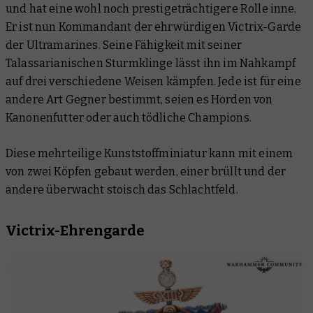
und hat eine wohl noch prestigeträchtigere Rolle inne.
Er ist nun Kommandant der ehrwürdigen Victrix-Garde
der Ultramarines. Seine Fähigkeit mit seiner
Talassarianischen Sturmklinge lässt ihn im Nahkampf
auf drei verschiedene Weisen kämpfen. Jede ist für eine
andere Art Gegner bestimmt, seien es Horden von
Kanonenfutter oder auch tödliche Champions.
Diese mehrteilige Kunststoffminiatur kann mit einem
von zwei Köpfen gebaut werden, einer brüllt und der
andere überwacht stoisch das Schlachtfeld.
Victrix-Ehrengarde