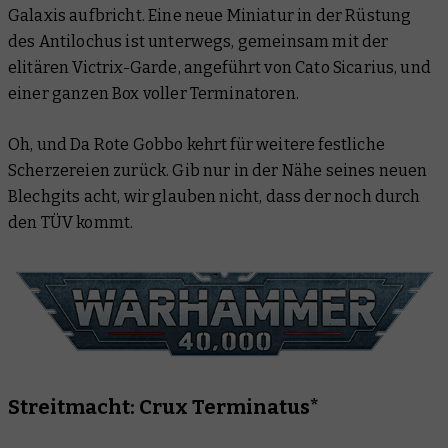
Galaxis aufbricht. Eine neue Miniatur in der Rüstung
des Antilochus ist unterwegs, gemeinsam mit der
elitären Victrix-Garde, angeführt von Cato Sicarius, und
einer ganzen Box voller Terminatoren.
Oh, und Da Rote Gobbo kehrt für weitere festliche
Scherzereien zurück. Gib nur in der Nähe seines neuen
Blechgits acht, wir glauben nicht, dass der noch durch
den TÜV kommt.
Streitmacht: Crux Terminatus*