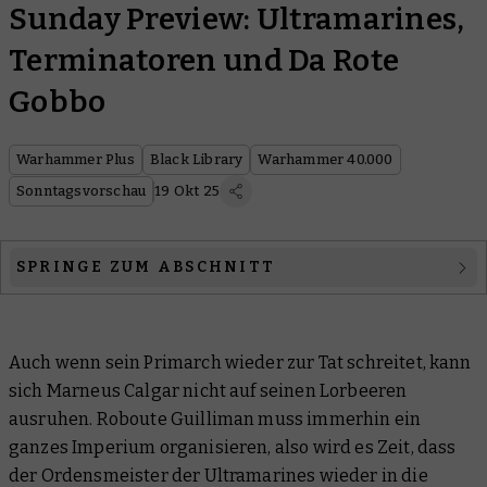
Sunday Preview: Ultramarines,
Terminatoren und Da Rote
Gobbo
Warhammer Plus
Black Library
Warhammer 40.000
Sonntagsvorschau
19 Okt 25
SPRINGE ZUM ABSCHNITT
Warhammer 40.000
Auch wenn sein Primarch wieder zur Tat schreitet, kann
Black Library
sich Marneus Calgar nicht auf seinen Lorbeeren
Warhammer Plus
ausruhen. Roboute Guilliman muss immerhin ein
ganzes Imperium organisieren, also wird es Zeit, dass
der Ordensmeister der Ultramarines wieder in die