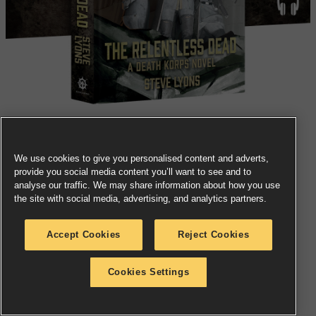
„The Relentless Dead“ kann nächste Woche als
reguläres Hardcover-Buch, E-Book oder Hörbuch
We use cookies to give you personalised content and adverts,
provide you social media content you’ll want to see and to
vorbestellt werden, sowie als düstere Special Edition,
analyse our traffic. We may share information about how you use
die um die Kurzgeschichte „The Forge“ ergänzt wurde.
the site with social media, advertising, and analytics partners.
Diese erscheint in einem stilsicheren,
monochromatischen Einband mit Baumwoll-Effekt,
Accept Cookies
Reject Cookies
bedruckten Seitenrändern und einem braunen
Lesezeichenband mit Stacheldraht-Design. Diese
Cookies Settings
englischsprachige Special Edition wird nur erhältlich
sein, solange der Vorrat reicht.