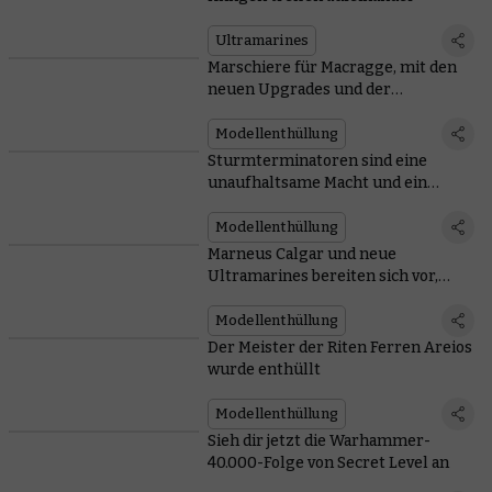
Ultramarines
Marschiere für Macragge, mit den
neuen Upgrades und der
vielseitigen Kampfpatrouille der
Ultramarines
Modellenthüllung
Sturmterminatoren sind eine
unaufhaltsame Macht und ein
unbewegliches Objekt, alles in einer
unbezwingbaren Packung
Modellenthüllung
Marneus Calgar und neue
Ultramarines bereiten sich vor,
Ultramar zu verteidigen
Modellenthüllung
Der Meister der Riten Ferren Areios
wurde enthüllt
Modellenthüllung
Sieh dir jetzt die Warhammer-
40.000-Folge von Secret Level an