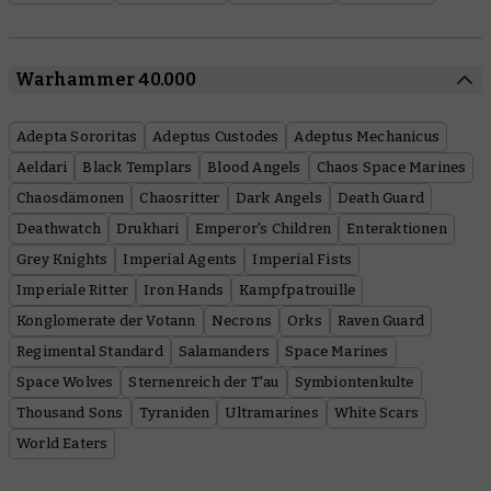
Warhammer 40.000
Adepta Sororitas
Adeptus Custodes
Adeptus Mechanicus
Aeldari
Black Templars
Blood Angels
Chaos Space Marines
Chaosdämonen
Chaosritter
Dark Angels
Death Guard
Deathwatch
Drukhari
Emperor's Children
Enteraktionen
Grey Knights
Imperial Agents
Imperial Fists
Imperiale Ritter
Iron Hands
Kampfpatrouille
Konglomerate der Votann
Necrons
Orks
Raven Guard
Regimental Standard
Salamanders
Space Marines
Space Wolves
Sternenreich der T'au
Symbiontenkulte
Thousand Sons
Tyraniden
Ultramarines
White Scars
World Eaters