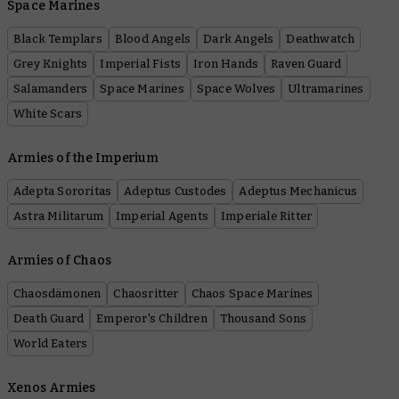
Space Marines
Black Templars
Blood Angels
Dark Angels
Deathwatch
Grey Knights
Imperial Fists
Iron Hands
Raven Guard
Salamanders
Space Marines
Space Wolves
Ultramarines
White Scars
Armies of the Imperium
Adepta Sororitas
Adeptus Custodes
Adeptus Mechanicus
Astra Militarum
Imperial Agents
Imperiale Ritter
Armies of Chaos
Chaosdämonen
Chaosritter
Chaos Space Marines
Death Guard
Emperor's Children
Thousand Sons
World Eaters
Xenos Armies