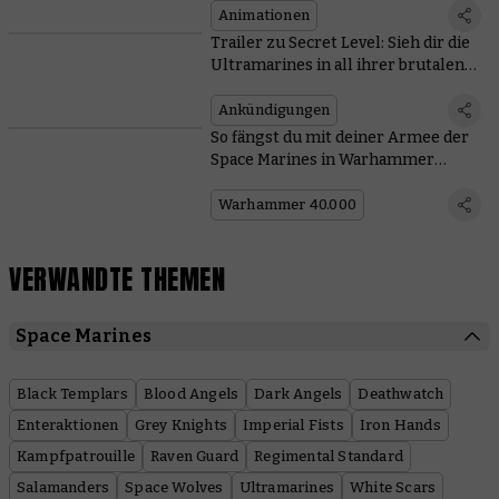
Animationen
Trailer zu Secret Level: Sieh dir die
Ultramarines in all ihrer brutalen
Pracht in dieser neuen
Warhammer-40.000-Animation an
Ankündigungen
So fängst du mit deiner Armee der
Space Marines in Warhammer
40.000 an: Alles was du wissen
musst, vom Bemalen bis zum
Warhammer 40.000
Hintergrund
VERWANDTE THEMEN
Space Marines
Black Templars
Blood Angels
Dark Angels
Deathwatch
Enteraktionen
Grey Knights
Imperial Fists
Iron Hands
Kampfpatrouille
Raven Guard
Regimental Standard
Salamanders
Space Wolves
Ultramarines
White Scars