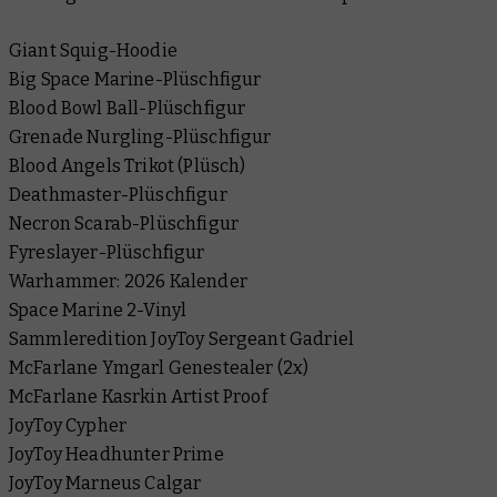
Giant Squig-Hoodie
Big Space Marine-Plüschfigur
Blood Bowl Ball-Plüschfigur
Grenade Nurgling-Plüschfigur
Blood Angels Trikot (Plüsch)
Deathmaster-Plüschfigur
Necron Scarab-Plüschfigur
Fyreslayer-Plüschfigur
Warhammer: 2026 Kalender
Space Marine 2-Vinyl
Sammleredition JoyToy Sergeant Gadriel
McFarlane Ymgarl Genestealer (2x)
McFarlane Kasrkin Artist Proof
JoyToy Cypher
JoyToy Headhunter Prime
JoyToy Marneus Calgar