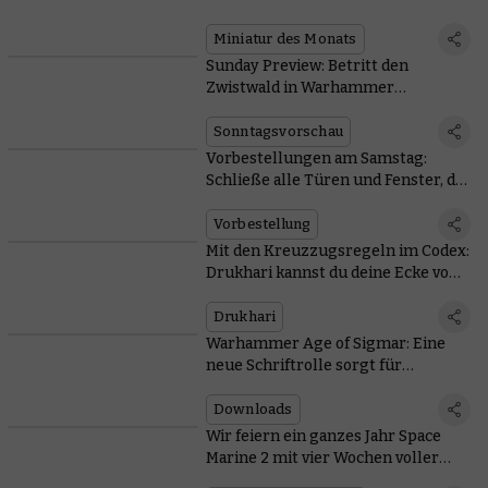
Warhammer-Day-Sammelmünze
hervor
Miniatur des Monats
Sunday Preview: Betritt den
Zwistwald in Warhammer
Underworlds
Sonntagsvorschau
Vorbestellungen am Samstag:
Schließe alle Türen und Fenster, die
Drukhari kommen
Vorbestellung
Mit den Kreuzzugsregeln im Codex:
Drukhari kannst du deine Ecke von
Commorragh erobern
Drukhari
Warhammer Age of Sigmar: Eine
neue Schriftrolle sorgt für
Balancing vor den World
Championships of Warhammer
Downloads
Wir feiern ein ganzes Jahr Space
Marine 2 mit vier Wochen voller
umwerfender Preise