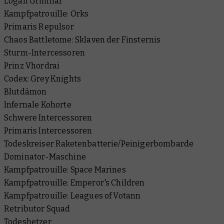
Logan Grimnar
Kampfpatrouille: Orks
Primaris Repulsor
Chaos Battletome: Sklaven der Finsternis
Sturm-Intercessoren
Prinz Vhordrai
Codex: Grey Knights
Blutdämon
Infernale Kohorte
Schwere Intercessoren
Primaris Intercessoren
Todeskreiser Raketenbatterie/Peinigerbombarde
Dominator-Maschine
Kampfpatrouille: Space Marines
Kampfpatrouille: Emperor's Children
Kampfpatrouille: Leagues of Votann
Retributor Squad
Todeshetzer