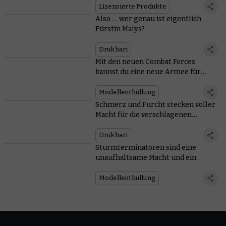
Lizensierte Produkte
Also … wer genau ist eigentlich
Fürstin Malys?
Drukhari
Mit den neuen Combat Forces
kannst du eine neue Armee für
Legions Imperialis beginnen oder
eine bestehende ausbauen
Modellenthüllung
Schmerz und Furcht stecken voller
Macht für die verschlagenen
Drukhari
Drukhari
Sturmterminatoren sind eine
unaufhaltsame Macht und ein
unbewegliches Objekt, alles in einer
unbezwingbaren Packung
Modellenthüllung