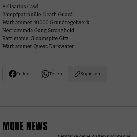
Belisarius Cawl
Kampfpatrouille: Death Guard
Warhammer 40.000 Grundregelwerk
Necromunda Gang Stronghold
Battletome: Gloomspite Gitz
Warhammer Quest: Darkwater
Teilen
Teilen
Kopieren
MORE NEWS
Verstärke deine Waffen und brenne