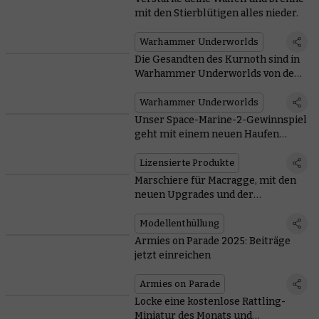
mit den Stierblütigen alles nieder.
Warhammer Underworlds
Die Gesandten des Kurnoth sind in
Warhammer Underworlds von der
Wildheit der Jagd erfüllt
Warhammer Underworlds
Unser Space-Marine-2-Gewinnspiel
geht mit einem neuen Haufen
unglaublicher Preise in die nächste
Runde
Lizensierte Produkte
Marschiere für Macragge, mit den
neuen Upgrades und der
vielseitigen Kampfpatrouille der
Ultramarines
Modellenthüllung
Armies on Parade 2025: Beiträge
jetzt einreichen
Armies on Parade
Locke eine kostenlose Rattling-
Miniatur des Monats und