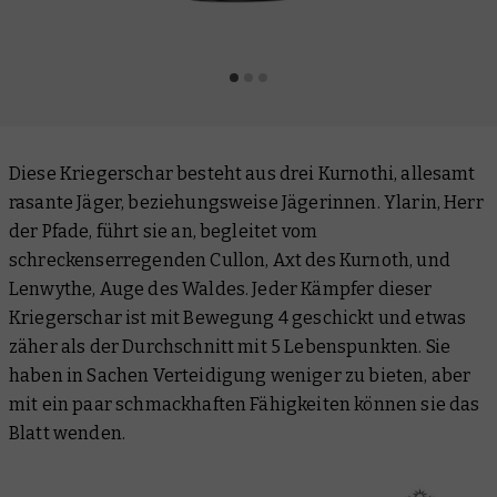
Diese Kriegerschar besteht aus drei Kurnothi, allesamt
rasante Jäger, beziehungsweise Jägerinnen. Ylarin, Herr
der Pfade, führt sie an, begleitet vom
schreckenserregenden Cullon, Axt des Kurnoth, und
Lenwythe, Auge des Waldes. Jeder Kämpfer dieser
Kriegerschar ist mit Bewegung 4 geschickt und etwas
zäher als der Durchschnitt mit 5 Lebenspunkten. Sie
haben in Sachen Verteidigung weniger zu bieten, aber
mit ein paar schmackhaften Fähigkeiten können sie das
Blatt wenden.