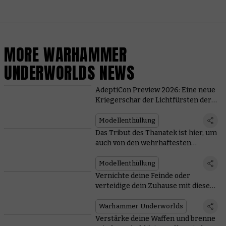
MORE WARHAMMER
UNDERWORLDS NEWS
AdeptiCon Preview 2026: Eine neue
Kriegerschar der Lichtfürsten der
Lumineth wird vom Wind in
Warhammer Underworlds
Modellenthüllung
getragen
Das Tribut des Thanatek ist hier, um
auch von den wehrhaftesten
Spendern Knochen einzufordern
Modellenthüllung
Vernichte deine Feinde oder
verteidige dein Zuhause mit diesen
beiden neuen Rivals-Decks
Warhammer Underworlds
Verstärke deine Waffen und brenne