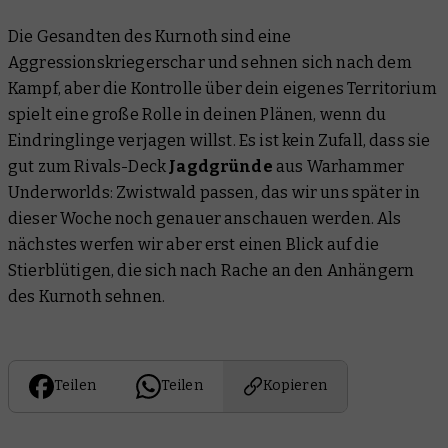
Die Gesandten des Kurnoth sind eine
Aggressionskriegerschar und sehnen sich nach dem
Kampf, aber die Kontrolle über dein eigenes Territorium
spielt eine große Rolle in deinen Plänen, wenn du
Eindringlinge verjagen willst. Es ist kein Zufall, dass sie
gut zum Rivals-Deck
Jagdgründe
aus Warhammer
Underworlds: Zwistwald passen, das wir uns später in
dieser Woche noch genauer anschauen werden. Als
nächstes werfen wir aber erst einen Blick auf die
Stierblütigen, die sich nach Rache an den Anhängern
des Kurnoth sehnen.
Teilen
Teilen
Kopieren