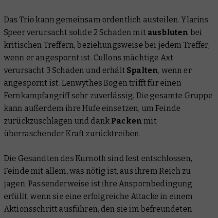
Das Trio kann gemeinsam ordentlich austeilen. Ylarins
Speer verursacht solide 2 Schaden mit
ausbluten
bei
kritischen Treffern, beziehungsweise bei jedem Treffer,
wenn er angespornt ist. Cullons mächtige Axt
verursacht 3 Schaden und erhält
Spalten
, wenn er
angespornt ist. Lenwythes Bogen trifft für einen
Fernkampfangriff sehr zuverlässig. Die gesamte Gruppe
kann außerdem ihre Hufe einsetzen, um Feinde
zurückzuschlagen und dank
Packen
mit
überraschender Kraft zurücktreiben.
Die Gesandten des Kurnoth sind fest entschlossen,
Feinde mit allem, was nötig ist, aus ihrem Reich zu
jagen. Passenderweise ist ihre Anspornbedingung
erfüllt, wenn sie eine erfolgreiche Attacke in einem
Aktionsschritt ausführen, den sie im befreundeten