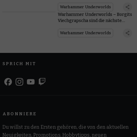
Warhammer Underworlds ein
Warhammer Underworlds
Warhammer Underworlds – Borgits
Viechgrapscha sind die nächste
Kriegerschar, die Glutwacht
plündern will
Warhammer Underworlds
SPRICH MIT
ABONNIERE
Du willst zu den Ersten gehören, die von den aktuellen
Neuigkeiten, Promotions, Hobbytipps, neuen