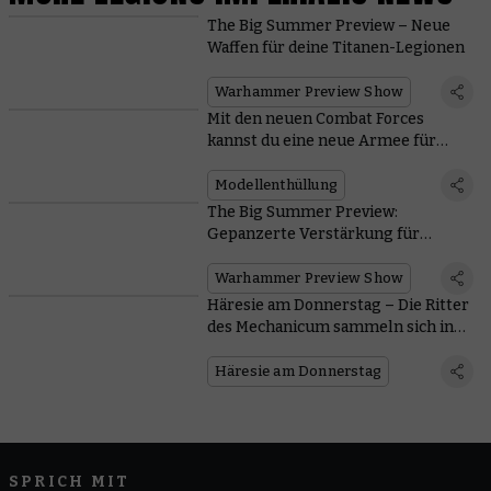
The Big Summer Preview – Neue
Waffen für deine Titanen-Legionen
Warhammer Preview Show
Mit den neuen Combat Forces
kannst du eine neue Armee für
Legions Imperialis beginnen oder
eine bestehende ausbauen
Modellenthüllung
The Big Summer Preview:
Gepanzerte Verstärkung für
Legions Imperialis
Warhammer Preview Show
Häresie am Donnerstag – Die Ritter
des Mechanicum sammeln sich in
Legions Imperialis
Häresie am Donnerstag
SPRICH MIT