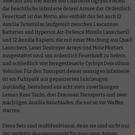
Veletarii und vier Bases von Charonite Ogryns stellen
die beachtliche Infanterie deiner Armee dar. Ordentlich
Feuerkraft ist das Motto, also enthält das Set auch 12
Auxilia Tarantulas (aufgeteilt zwischen Lascannon
Batteries und Hyperios Air-Defence Missile Launchers)
und 12 Auxilia Rapiers, die mit einer Mischung aus Quad
Launchers, Laser Destroyer Arrays und Mole Mortars
ausgestattet sind, um ordentlich Feuerkraft zu liefern,
und schließlich vier ferngesteuerte Cyclops Demolition
Vehicles. Für den Transport deiner massigen Infanterie
ist ein Fuhrpark aus gepanzerten Fahrzeugen
zuständig, bestehend aus acht stets zuverlässigen
Leman Russ Tanks, drei Dracosan Transports und zwei
mächtigen Auxilia Baneblades, die nur so vor Waffen
starren.
Diese Sets sind multifunktional, denn sie sind nicht nur
der perfekte Ausgangspunkt für eine neue Armee,