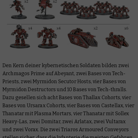
Den Kern deiner kybernetischen Soldaten bilden zwei
Archmagos Prime auf Abeyant, zwei Bases von Tech-
Priests, zwei Myrmidon Secutor Hosts, vier Bases von
Myrmidon Destructors und 10 Bases von Tech-thralls.
Dazu gesellen sich acht Bases von Thallax Cohorts, vier
Bases von Ursarax Cohorts, vier Bases von Castellax, vier
Thanatar mit Plasma Mortars, vier Thanatar mit Sollex
Heavy-Las, zwei Domitar, zwei Arlatax, zwei Vultarax
und zwei Vorax. Die zwei Triaros Armoured Conveyors
stellen sicher, dass die Infanterie die meisten Gefahren