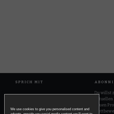
SPRICH MIT
ABONNI
Du willst 
aktuellen
neuen Pro
We use cookies to give you personalised content and
Wettbewer
adverts, provide you social media content you’ll want to