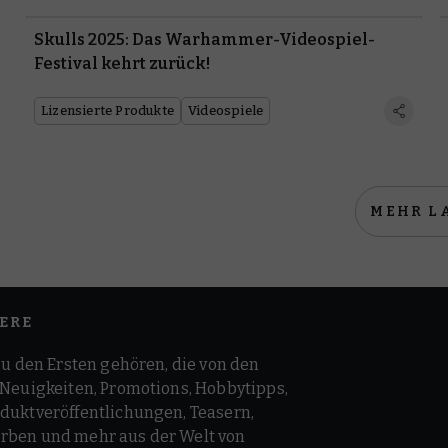
Skulls 2025: Das Warhammer-Videospiel-
Festival kehrt zurück!
Lizensierte Produkte
Videospiele
MEHR L
ERE
zu den Ersten gehören, die von den
 Neuigkeiten, Promotions, Hobbytipps,
duktveröffentlichungen, Teasern,
ben und mehr aus der Welt von