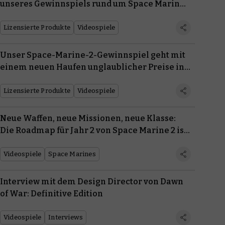
unseres Gewinnspiels rund um Space Marine 2
gewinnen kannst
Lizensierte Produkte
Videospiele
Unser Space-Marine-2-Gewinnspiel geht mit
einem neuen Haufen unglaublicher Preise in
die nächste Runde
Lizensierte Produkte
Videospiele
Neue Waffen, neue Missionen, neue Klasse:
Die Roadmap für Jahr 2 von Space Marine 2 ist
hier
Videospiele
Space Marines
Interview mit dem Design Director von Dawn
of War: Definitive Edition
Videospiele
Interviews