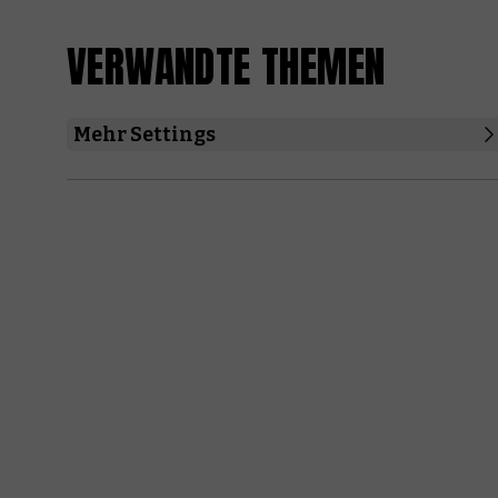
VERWANDTE THEMEN
Mehr Settings
Adeptus Titanicus
Blood Bowl
Kill Team
Legions Imperialis
Middle-earth™ Strategy Battle Game
Necromunda
Warcry
Warhammer Quest: Blackstone Fortress
Warhammer Quest: Die Verfluchte Stadt
Warhammer Underworlds