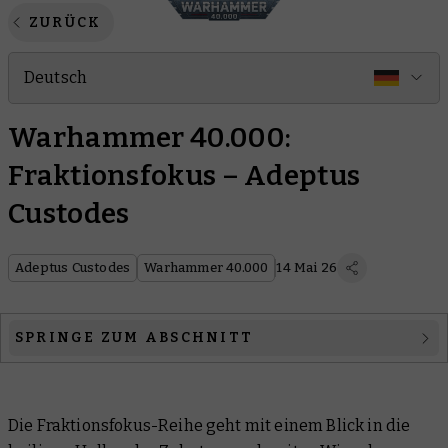
ZURÜCK
Deutsch
Warhammer 40.000:
Fraktionsfokus – Adeptus
Custodes
Adeptus Custodes
Warhammer 40.000
14 Mai 26
SPRINGE ZUM ABSCHNITT
Die Macht der Moritoi
Die Fraktionsfokus-Reihe geht mit einem Blick in die
Stumme Jägerinnen