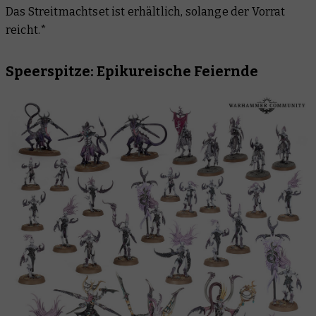
Das Streitmachtset ist erhältlich, solange der Vorrat
reicht.*
Speerspitze: Epikureische Feiernde