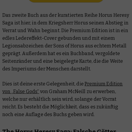
Das zweite Buch aus der kuratierten Reihe Horus Heresy
Saga ist hier, in dem Kriegsherr Horus seinen Abstieg in
Verrat und Wahn beginnt. Die Premium Edition ist in ein
edles Ledereffekt-Cover gebunden und mit einem
Legionsabzeichen der Sons of Horus aus echtem Metall
geprägt. Außerdem hat es ein Buchband, vergoldete
Seitenränder und eine beigelegte Karte, die die Weite
des Imperiums der Menschen darstellt.
Dies ist deine erste Gelegenheit, die
Premium Edition
von „False Gods“
von Graham McNeill zu erwerben,
welche nur erhältlich sein wird, solange der Vorrat
reicht. Es besteht die Möglichkeit, dass es zukünftig
noch eine Auflage des Buchs geben wird.
The Horus Heresy Saga: Falsche Götter