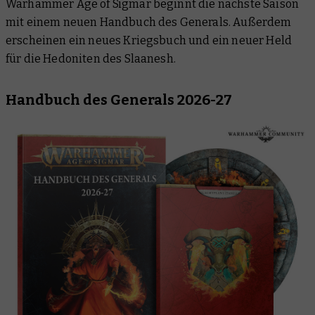
Warhammer Age of Sigmar beginnt die nächste Saison
Black Library
mit einem neuen Handbuch des Generals. Außerdem
Lizensierte Produkte
erscheinen ein neues Kriegsbuch und ein neuer Held
für die Hedoniten des Slaanesh.
Handbuch des Generals 2026-27