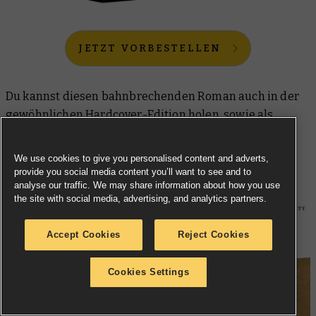
JETZT VORBESTELLEN
Du kannst diesen bahnbrechenden Roman auch in der
gewöhnlichen
Hardcover-Edition
holen, sowie als
Paperback auf
Deutsch
und
Französisch
.
We use cookies to give you personalised content and adverts,
The Horus Heresy Saga: Horus Rising
provide you social media content you’ll want to see and to
analyse our traffic. We may share information about how you use
the site with social media, advertising, and analytics partners.
Accept Cookies
Reject Cookies
Cookies Settings