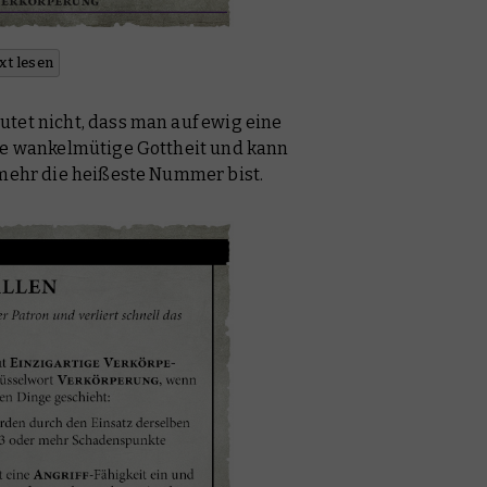
xt lesen
tet nicht, dass man auf ewig eine
ine wankelmütige Gottheit und kann
 mehr die heißeste Nummer bist.