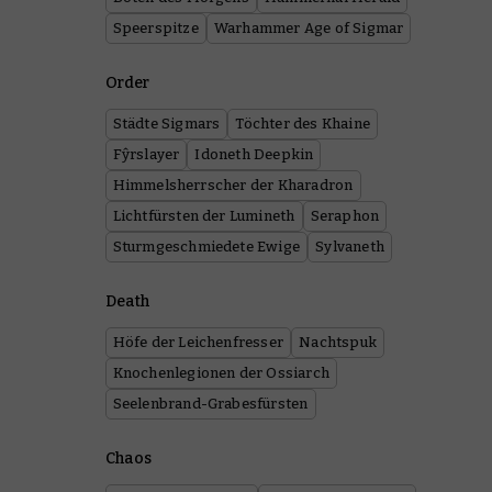
Speerspitze
Warhammer Age of Sigmar
Order
Städte Sigmars
Töchter des Khaine
Fŷrslayer
Idoneth Deepkin
Himmelsherrscher der Kharadron
Lichtfürsten der Lumineth
Seraphon
Sturmgeschmiedete Ewige
Sylvaneth
Death
Höfe der Leichenfresser
Nachtspuk
Knochenlegionen der Ossiarch
Seelenbrand-Grabesfürsten
Chaos