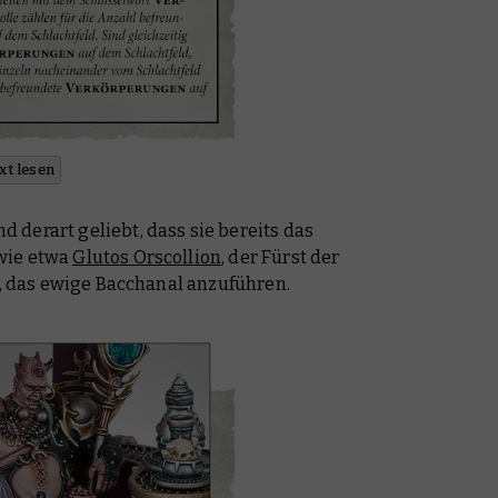
xt lesen
derart geliebt, dass sie bereits das
wie etwa
Glutos Orscollion
, der Fürst der
t, das ewige Bacchanal anzuführen.