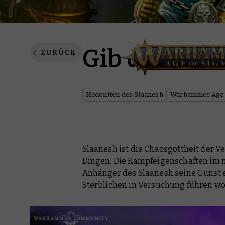
Gib dich de
ZURÜCK
Hedoniten des Slaanesh
Warhammer Age 
Slaanesh ist die Chaosgottheit der 
Dingen. Die Kampfeigenschaften im n
Anhänger des Slaanesh seine Gunst e
Sterblichen in Versuchung führen wol