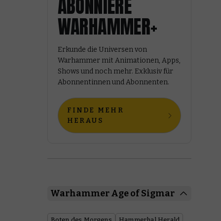
ABONNIERE
WARHAMMER+
Erkunde die Universen von
Warhammer mit Animationen, Apps,
Shows und noch mehr. Exklusiv für
Abonnentinnen und Abonnenten.
FINDE MEHR
HERAUS
Warhammer Age of Sigmar
Boten des Morgens
Hammerhal Herald