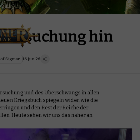
r Versuchung hin
of Sigmar
16 Jun 26
Versuchung und des Überschwangs in allen
euen Kriegsbuch spiegeln wider, wie die
rringen und den Rest der Reiche der
len. Heute sehen wir uns das näher an.