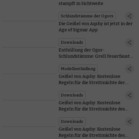
stampft in Sichtweite
Schlundstämme der Ogors
Die Geißel von Aqshy ist jetzt in der
Age of Sigmar App
Downloads
Enthüllung der Ogor-
Schlundstämme: Grell Feuerfaust
kommt mit einer Kanone zur
Messerstecherei
Modellenthüllung
Geißel von Aqshy: Kostenlose
Regeln für die Streitmächte der
Zerstörung
Downloads
Geißel von Aqshy: Kostenlose
Regeln für die Streitmächte des
Todes
Downloads
Geißel von Aqshy: Kostenlose
Regeln für die Streitmächte des