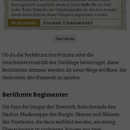
Text lesen
Ob du die Perfektion des Prinzen oder die
Geschwisterrivalität der Zwillinge bevorzugst, diese
Berühmten Armeen werden dir neue Wege eröffnen, die
Hedoniten des Slaanesh zu spielen.
Berühmte Regimenter
Die Fans der Jünger des Tzeentch, Helschmiede des
Hashut, Madensippe des Nurgle, Skaven und Sklaven
der Finsternis, die dazu verführt werden, ein wenig
Überschwang zu probieren, können aus zwei