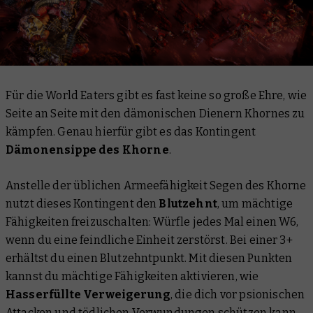
Für die World Eaters gibt es fast keine so große Ehre, wie
Seite an Seite mit den dämonischen Dienern Khornes zu
kämpfen. Genau hierfür gibt es das Kontingent
Dämonensippe des Khorne
.
Anstelle der üblichen Armeefähigkeit Segen des Khorne
nutzt dieses Kontingent den
Blutzehnt
, um mächtige
Fähigkeiten freizuschalten: Würfle jedes Mal einen W6,
wenn du eine feindliche Einheit zerstörst. Bei einer 3+
erhältst du einen Blutzehntpunkt. Mit diesen Punkten
kannst du mächtige Fähigkeiten aktivieren, wie
Hasserfüllte Verweigerung
, die dich vor psionischen
Attacken und tödlichen Verwundungen schützen kann.