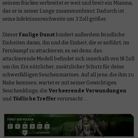
seinem Rücken verbreitet er weit und breit ein Miasma,
das er in seiner Lunge zusammenbraut. Dadurch ist
seine Infektionsreichweite um 3 Zoll größer.
Dieser
Faulige Dunst
hindert außerdem feindliche
Einheiten daran, ihn und die Einheit, die er anführt, im
Fernkampf zu attackieren, es sei denn, das
attackierende Modell befindet sich innerhalb von 18 Zoll
um ihn. Ein nützlicher, zusätzlicher Schutz für deine
schwerfälligen Seuchenmarines. Auf all jene, die ihm zu
Nahe kommen, wartet er mit seiner Gewichtigen
Seuchenklinge, die
Verheerende Verwundungen
und
Tödliche Treffer
verursacht …