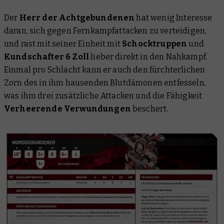
Der
Herr der Achtgebundenen
hat wenig Interesse
daran, sich gegen Fernkampfattacken zu verteidigen,
und rast mit seiner Einheit mit
Schocktruppen
und
Kundschafter 6 Zoll
lieber direkt in den Nahkampf.
Einmal pro Schlacht kann er auch den fürchterlichen
Zorn des in ihm hausenden Blutdämonen entfesseln,
was ihm drei zusätzliche Attacken und die Fähigkeit
Verheerende Verwundungen
beschert.