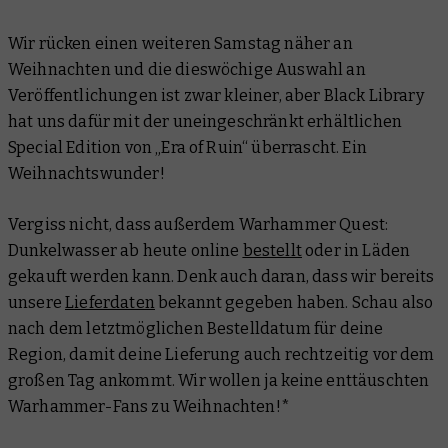
Black Library
Wir rücken einen weiteren Samstag näher an
Lizensierte Produkte
Weihnachten und die dieswöchige Auswahl an
Veröffentlichungen ist zwar kleiner, aber Black Library
hat uns dafür mit der uneingeschränkt erhältlichen
Special Edition von „Era of Ruin“ überrascht. Ein
Weihnachtswunder!
Vergiss nicht, dass außerdem Warhammer Quest:
Dunkelwasser ab heute online
bestellt
oder in Läden
gekauft werden kann. Denk auch daran, dass wir bereits
unsere
Lieferdaten
bekannt gegeben haben. Schau also
nach dem letztmöglichen Bestelldatum für deine
Region, damit deine Lieferung auch rechtzeitig vor dem
großen Tag ankommt. Wir wollen ja keine enttäuschten
Warhammer-Fans zu Weihnachten!*