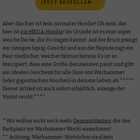
JETZT BESTELLEN
Aber das hier ist kein normaler Hoodie! Oh nein, das
hier ist
ein MEGA-Hoodie
! Im Grunde ist es eine super
weiche Decke, die du tragen kannst. Auf der Brust prangt
ein riesiges Squig-Gesicht und aus der Kapuze ragt ein
Paar niedlicher, weicher Hörner heraus. Es ist so
konzipiert, dass eine Größe den meisten passt und gibt
ein ideales Geschenk für alle Fans von Warhammer
(oder gigantischen Hoodies) in deinem Leben ab.*****
Dieser Artikel ist auch sofort erhältlich, solange der
Vorrat reicht.****
* Wir wollen nicht noch mehr
Demonstranten
, die den
Parkplatz vor Warhammer World einnehmen!
** Achtung: Warhammer-Hörbücher sind kein