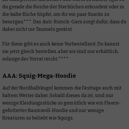
du gerade die Reiche der Sterblichen erkundest oder in
die kalte Küche hüpfst, um dir ein paar Snacks zu
besorgen***. Das Anti-Rutsch-Garn sorgt dafür, dass du
dabei nicht ins Taumeln gerätst.
Für diese gibt es auch keine Vorbestellzeit. Du kannst
sie jetzt gleich bestellen, aber sie sind nur erhältlich,
solange der Vorrat reicht.****
AAA: Squig-Mega-Hoodie
Auf der Nordhalbkugel kommen die Festtage auch mit
kaltem Wetter daher. Sobald dieses da ist, sind nur
wenige Kleidungsstücke so gemütlich wie ein Fleece-
gefutterter Baumwoll-Hoodie und nur wenige
Kreaturen so beliebt wie Squigs.