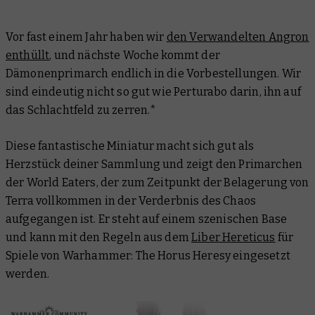
Vor fast einem Jahr haben wir
den Verwandelten Angron
enthüllt
, und nächste Woche kommt der
Dämonenprimarch endlich in die Vorbestellungen. Wir
sind eindeutig nicht so gut wie Perturabo darin, ihn auf
das Schlachtfeld zu zerren.*
Diese fantastische Miniatur macht sich gut als
Herzstück deiner Sammlung und zeigt den Primarchen
der World Eaters, der zum Zeitpunkt der Belagerung von
Terra vollkommen in der Verderbnis des Chaos
aufgegangen ist. Er steht auf einem szenischen Base
und kann mit den Regeln aus dem
Liber Hereticus
für
Spiele von Warhammer: The Horus Heresy eingesetzt
werden.