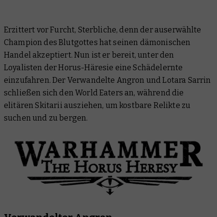
Warhammer: The Horus Heresy
Erzittert vor Furcht, Sterbliche, denn der auserwählte
Middle Earth™ Strategy Battle Game:
Champion des Blutgottes hat seinen dämonischen
Warhammer: The Old World
Handel akzeptiert. Nun ist er bereit, unter den
Loyalisten der Horus-Häresie eine Schädelernte
Warhammer Commemorative Series
einzufahren. Der Verwandelte Angron und Lotara Sarrin
schließen sich den World Eaters an, während die
Warhammer Plus
elitären Skitarii ausziehen, um kostbare Relikte zu
suchen und zu bergen.