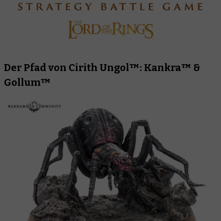
Der Pfad von Cirith Ungol™: Kankra™ &
Gollum™