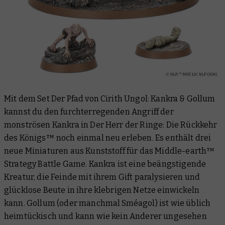
Mit dem Set Der Pfad von Cirith Ungol: Kankra & Gollum
kannst du den furchterregenden Angriff der
monströsen Kankra in
Der Herr der Ringe: Die Rückkehr
des Königs™
noch einmal neu erleben. Es enthält drei
neue Miniaturen aus Kunststoff für das Middle-earth™
Strategy Battle Game. Kankra ist eine beängstigende
Kreatur, die Feinde mit ihrem Gift paralysieren und
glücklose Beute in ihre klebrigen Netze einwickeln
kann. Gollum (oder manchmal Sméagol) ist wie üblich
heimtückisch und kann wie kein Anderer ungesehen