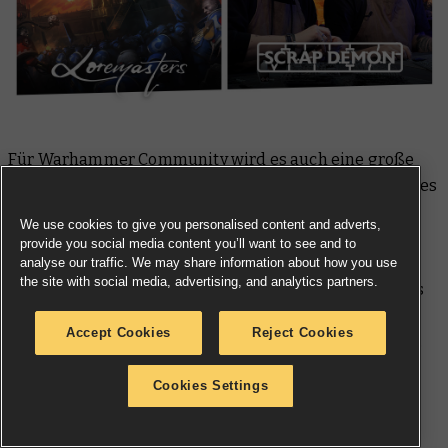
Für Warhammer Community wird es auch eine große
Woche werden, denn das erste Preview-Event des Jahres
beginnt mit fantastischen Einblicken auf kommende
We use cookies to give you personalised content and adverts,
Veröffentlichungen für Warhammer 40.000,
provide you social media content you’ll want to see and to
Warhammer: The Horus Heresy, Warhammer Age of
analyse our traffic. We may share information about how you use
the site with social media, advertising, and analytics partners.
Sigmar und Blood Bowl. Und wenn wir schon bei Horus
Heresy sind: Wir werden uns auch die neuen Skitarii
Accept Cookies
Reject Cookies
ansehen, die schon bald auf das Schlachtfeld kommen,
mit Einblicken in die Hintergründe und Regeln des
Cookies Settings
kommenden Journal Tactica.
* Lies unbedingt „
Sklaven der Finsternis
“ von John