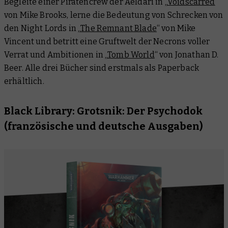
Begleite einer Piratencrew der Aeldari in „
Voidscarred
“
von Mike Brooks, lerne die Bedeutung von Schrecken von
den Night Lords in „
The Remnant Blade
“ von Mike
Vincent und betritt eine Gruftwelt der Necrons voller
Verrat und Ambitionen in „
Tomb World
“ von Jonathan D.
Beer. Alle drei Bücher sind erstmals als Paperback
erhältlich.
Black Library: Grotsnik: Der Psychodok
(französische und deutsche Ausgaben)