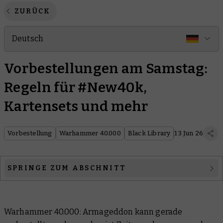
ZURÜCK
Deutsch
Vorbestellungen am Samstag:
Regeln für #New40k,
Kartensets und mehr
Vorbestellung
Warhammer 40.000
Black Library
13 Jun 26
SPRINGE ZUM ABSCHNITT
Warhammer 40.000
Warhammer 40.000: Armageddon kann gerade
Black Library