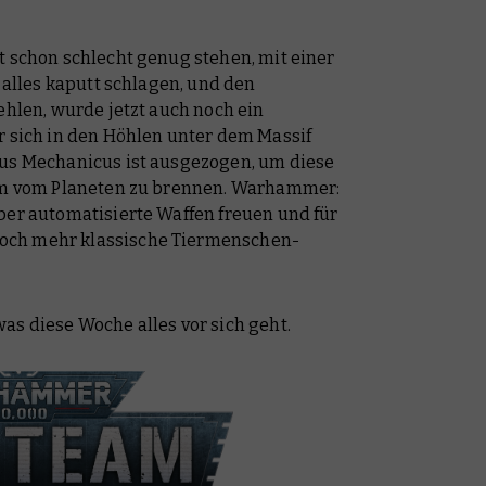
t schon schlecht genug stehen, mit einer
e alles kaputt schlagen, und den
ehlen, wurde jetzt auch noch ein
r sich in den Höhlen unter dem Massif
tus Mechanicus ist ausgezogen, um diese
eam vom Planeten zu brennen. Warhammer:
ber automatisierte Waffen freuen und für
och mehr klassische Tiermenschen-
.
as diese Woche alles vor sich geht.