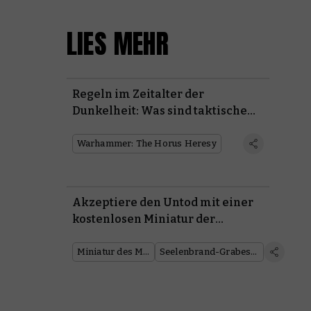
LIES MEHR
Regeln im Zeitalter der
Dunkelheit: Was sind taktische
Status?
Warhammer: The Horus Heresy
Akzeptiere den Untod mit einer
kostenlosen Miniatur der
Grabhügelwache und der
Seelenbrand-Grabesfürsten-
Miniatur des Monats
Seelenbrand-Grabesfürsten
Sammelmünze des Monats