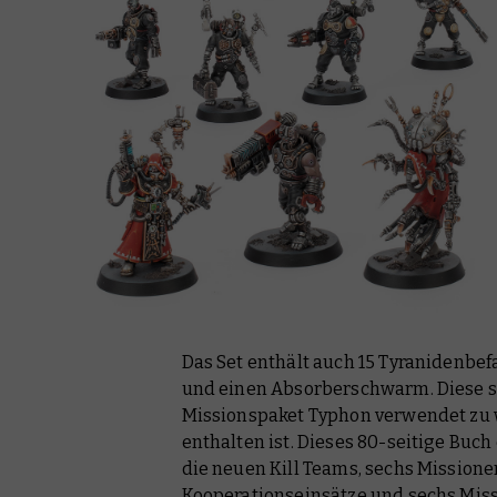
Das Set enthält auch 15 Tyranidenbe
und einen Absorberschwarm. Diese s
Missionspaket Typhon verwendet zu 
enthalten ist. Dieses 80-seitige Buc
die neuen Kill Teams, sechs Missione
Kooperationseinsätze und sechs Miss