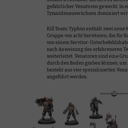
gefährlicher Venatoren geweckt. In 
Tyranidenauswüchsen dominiert wird
Kill Team: Typhon enthält zwei neue K
Gruppe von acht Servitoren, die für 
von einem Servitor-Unterbefehlshab
nach Anweisung des erfahreneren T
weiterleitet. Venatoren sind eine Gr
durch den Boden graben können, um i
besteht aus vier spezialisierten Ven
angeführt werden.