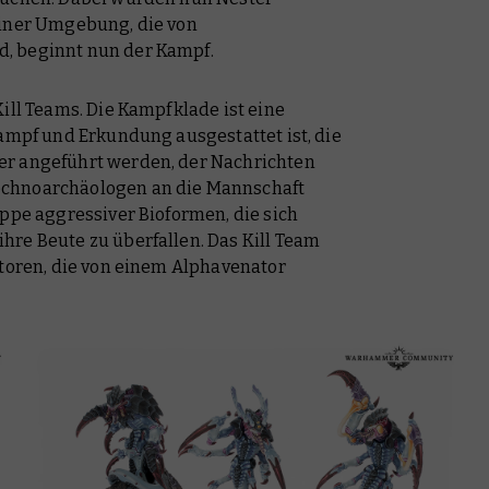
einer Umgebung, die von
, beginnt nun der Kampf.
ill Teams. Die Kampfklade ist eine
Kampf und Erkundung ausgestattet ist, die
er angeführt werden, der Nachrichten
echnoarchäologen an die Mannschaft
uppe aggressiver Bioformen, die sich
hre Beute zu überfallen. Das Kill Team
atoren, die von einem Alphavenator