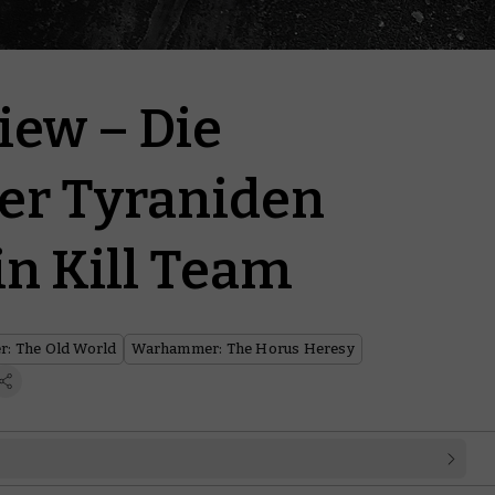
iew – Die
er Tyraniden
in Kill Team
: The Old World
Warhammer: The Horus Heresy