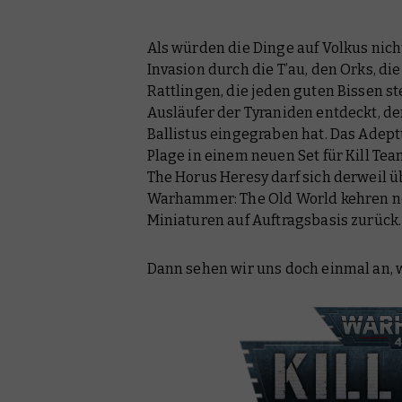
Kill Team
Als würden die Dinge auf Volkus nich
Warhammer: The Horus Heresy
Invasion durch die T’au, den Orks, di
Warhammer: The Old World
Rattlingen, die jeden guten Bissen st
Ausläufer der Tyraniden entdeckt, de
Black Library
Ballistus eingegraben hat. Das Adep
Plage in einem neuen Set für Kill T
Warhammer Plus
The Horus Heresy darf sich derweil ü
Warhammer: The Old World kehren n
Miniaturen auf Auftragsbasis zurück
Dann sehen wir uns doch einmal an, w