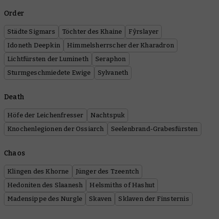
Order
Städte Sigmars
Töchter des Khaine
Fŷrslayer
Idoneth Deepkin
Himmelsherrscher der Kharadron
Lichtfürsten der Lumineth
Seraphon
Sturmgeschmiedete Ewige
Sylvaneth
Death
Höfe der Leichenfresser
Nachtspuk
Knochenlegionen der Ossiarch
Seelenbrand-Grabesfürsten
Chaos
Klingen des Khorne
Jünger des Tzeentch
Hedoniten des Slaanesh
Helsmiths of Hashut
Madensippe des Nurgle
Skaven
Sklaven der Finsternis