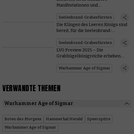
Manifestationen und
Fraktionsgelände für die
Seelenbrand-Grabesfürsten
Seelenbrand-Grabesfürsten
Die Klingen des Leeren Königs sind
bereit, für die Seelenbrand-
Grabesfürsten Blut zu vergießen
Seelenbrand-Grabesfürsten
LVO Preview 2025 – Die
Grabhügelkönigreiche erheben
sich im Dienst der Seelenbrand-
Grabesfürsten
Warhammer Age of Sigmar
VERWANDTE THEMEN
Warhammer Age of Sigmar
Boten des Morgens
Hammerhal Herald
Speerspitze
Warhammer Age of Sigmar