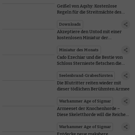
Geißel von Aqshy: Kostenlose
Regeln für die Streitmächte des
Todes
Downloads
Akzeptiere den Untod mit einer
kostenlosen Miniatur der
Grabhügelwache und der
Seelenbrand-Grabesfürsten-
Miniatur des Monats
Sammelmünze des Monats
Cado Ezechiar und die Bestie von
Schloss Sternieste fletschen die
Zähne
Seelenbrand-Grabesfürsten
Die Blutritter reiten wieder mit
dieser tödlichen Berühmten Armee
Warhammer Age of Sigmar
Armeeset der Knochenhorde –
Diese Skeletthorde will die Reiche
der Sterblichen bis aufs Mark
erschüttern
Warhammer Age of Sigmar
Entdecke neue makabere