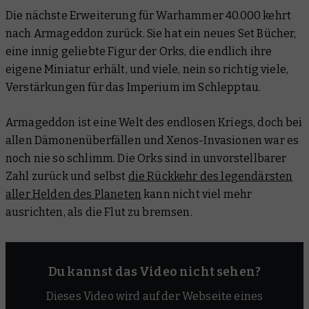
Die nächste Erweiterung für Warhammer 40.000 kehrt
nach Armageddon zurück. Sie hat ein neues Set Bücher,
eine innig geliebte Figur der Orks, die endlich ihre
eigene Miniatur erhält, und viele, nein so richtig
viele
,
Verstärkungen für das Imperium im Schlepptau.
Armageddon ist eine Welt des endlosen Kriegs, doch bei
allen Dämonenüberfällen und Xenos-Invasionen war es
noch nie
so
schlimm. Die Orks sind in unvorstellbarer
Zahl zurück und selbst
die Rückkehr des legendärsten
aller Helden des Planeten
kann nicht viel mehr
ausrichten, als die Flut zu bremsen.
Du kannst das Video nicht sehen?
Dieses Video wird auf der Webseite eines