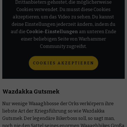
Drittanbieters gehostet, die möglicherweise
Cookies verwendet. Du musst diese Cookies
akzeptieren, um das Video zu sehen. Du kannst
deine Einstellungen jederzeit ändern, indem du
auf die
Cookie-Einstellungen
am unteren Ende
einer beliebigen Seite von Warhammer
Community zugreifst.
COOKIES AKZEPTIEREN
Wazdakka Gutsmek
Nur wenige Waaaghbosse der Orks verkörpern ihre
liebste Art der Kriegsführung so wie Wazdakka
Gutsmek. Der legendäre Bikerboss soll, so sagt man,
noch nie den Sattel seines enormen Waaaghbikes
Großa