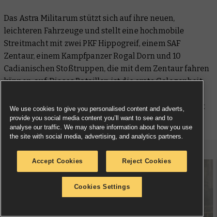
Das Astra Militarum stützt sich auf ihre neuen,
leichteren Fahrzeuge und stellt eine hochmobile
Streitmacht mit zwei PKF Hippogreif, einem SAF
Zentaur, einem Kampfpanzer Rogal Dorn und 10
Cadianischen Stoßtruppen, die mit dem Zentaur fahren
können, auf. Dieses Bataillon ist die erste Gelegenheit,
den Hippogreif und Zentaur zu erlangen. Wenn du sie
also deiner Armee hinzufügen willst, bevor sie separat
We use cookies to give you personalised content and adverts,
provide you social media content you’ll want to see and to
erscheinen, ist das deine Chance.
analyse our traffic. We may share information about how you use
the site with social media, advertising, and analytics partners.
Accept Cookies
Reject Cookies
Cookies Settings