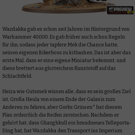
Wazdakka gab es schon seit Jahren im Hintergrund von
Warhammer 40.000. Es gab früher auch schon Regeln
für ihn, sodass jeder tapfere Mek die Chance hatte,
seinen eigenen Bikerboss zu kitbashen. Das ist aber das
erste Mal, dass er eine eigene Miniatur bekommt, und
diese brettert aus glorreichem Kunststoff auf das
Schlachtfeld.
Heiza wie Gutsmek wissen alle, dass es sein großes Ziel
ist,
Großa Heula
von einem Ende der Galaxis zum
Anderen zu fahren, aber Gorks Grinsen* hat diesem
Plan ordentlich die Reifen zerstochen. Nachdem er
gehört hat, dass Ghazghkull ein brandneues Telleporta-
Ding hat, hat Wazdakka den Transport ins Imperium