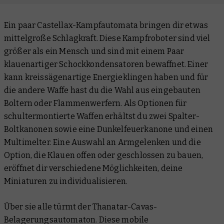
Ein paar Castellax-Kampfautomata bringen dir etwas
mittelgroße Schlagkraft. Diese Kampfroboter sind viel
größer als ein Mensch und sind mit einem Paar
klauenartiger Schockkondensatoren bewaffnet. Einer
kann kreissägenartige Energieklingen haben und für
die andere Waffe hast du die Wahl aus eingebauten
Boltern oder Flammenwerfern. Als Optionen für
schultermontierte Waffen erhältst du zwei Spalter-
Boltkanonen sowie eine Dunkelfeuerkanone und einen
Multimelter. Eine Auswahl an Armgelenken und die
Option, die Klauen offen oder geschlossen zu bauen,
eröffnet dir verschiedene Möglichkeiten, deine
Miniaturen zu individualisieren.
Über sie alle türmt der Thanatar-Cavas-
Belagerungsautomaton. Diese mobile