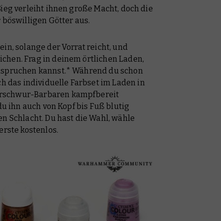
Sieg verleiht ihnen große Macht, doch die
r böswilligen Götter aus.
in, solange der Vorrat reicht, und
chen. Frag in deinem örtlichen Laden,
anspruchen kannst.* Während du schon
ch das individuelle Farbset im Laden in
rschwur-Barbaren kampfbereit
 du ihn auch von Kopf bis Fuß blutig
en Schlacht. Du hast die Wahl, wähle
erste kostenlos.