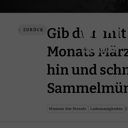
Gib dich mit
ZURÜCK
Monats März
hin und schn
Sammelmü
Miniatur des Monats
Ladenneuigkeiten
2