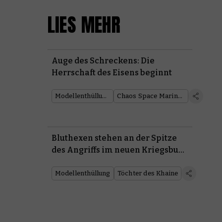
LIES MEHR
Auge des Schreckens: Die
Herrschaft des Eisens beginnt
Modellenthüllung
Chaos Space Marines
Bluthexen stehen an der Spitze
des Angriffs im neuen Kriegsbuch
der Töchter des Khaine
Modellenthüllung
Töchter des Khaine