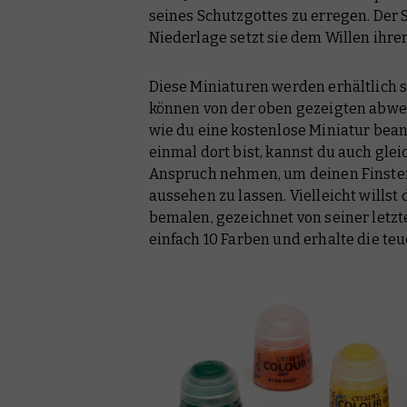
seines Schutzgottes zu erregen. Der 
Niederlage setzt sie dem Willen ihre
Diese Miniaturen werden erhältlich se
können von der oben gezeigten abwei
wie du eine kostenlose Miniatur be
einmal dort bist, kannst du auch glei
Anspruch nehmen, um deinen Finste
aussehen zu lassen. Vielleicht willst
bemalen, gezeichnet von seiner letzt
einfach 10 Farben und erhalte die teu