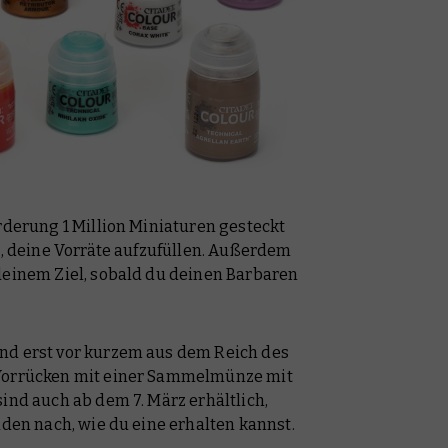
orderung 1 Million Miniaturen gesteckt
t, deine Vorräte aufzufüllen. Außerdem
deinem Ziel, sobald du deinen Barbaren
nd erst vor kurzem aus dem Reich des
 Vorrücken mit einer Sammelmünze mit
ind auch ab dem 7. März erhältlich,
aden nach, wie du eine erhalten kannst.