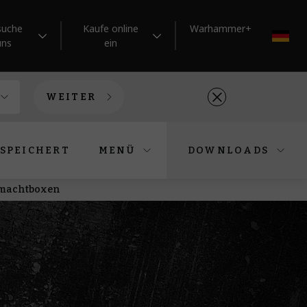
suche
Kaufe online
Warhammer+
DE
uns
ein
WEITER
SPEICHERT
MENÜ
DOWNLOADS
itmachtboxen