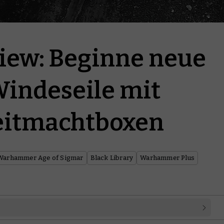
iew: Beginne neue
indeseile mit
reitmachtboxen
Warhammer Age of Sigmar
Black Library
Warhammer Plus