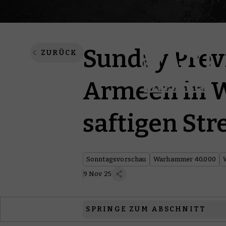
Sunday Prev
ZURÜCK
Armeen in W
saftigen St
Sonntagsvorschau
Warhammer 40.000
9 Nov 25
SPRINGE ZUM ABSCHNITT