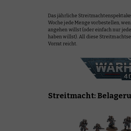
Warhammer 40.000
Das jährliche Streitmachtenspektakel
Warhammer Age of Sigmar
Woche jede Menge vorbestellen, wen
Black Library
angehen willst (oder einfach nur je
haben willst). All diese Streitmachts
Warhammer Plus
Vorrat reicht.
Streitmacht: Belager