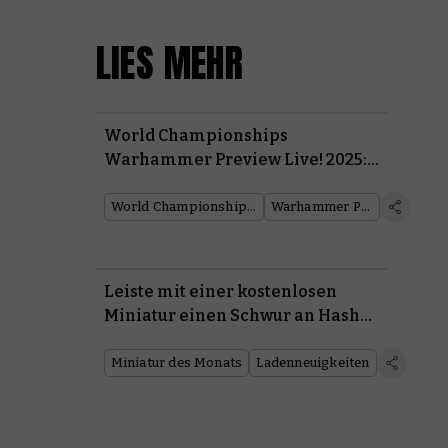
LIES MEHR
World Championships
Warhammer Preview Live! 2025:
Alle Enthüllungen im Überblick
World Championships of Warhammer
Warhammer Preview Show
Leiste mit einer kostenlosen
Miniatur einen Schwur an Hashut
und schnapp’ dir eine Münze des
Rot’n Gobbos
Miniatur des Monats
Ladenneuigkeiten