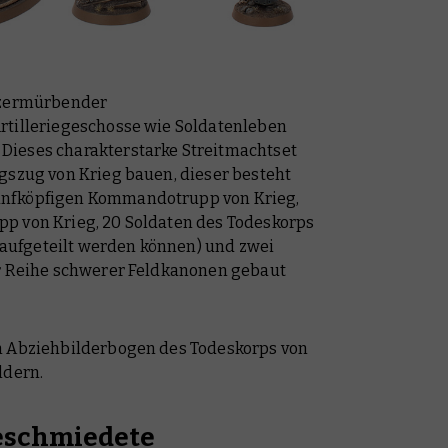
i zermürbender
rtilleriegeschosse wie Soldatenleben
Dieses charakterstarke Streitmachtset
gszug von Krieg bauen, dieser besteht
ünfköpfigen Kommandotrupp von Krieg,
p von Krieg, 20 Soldaten des Todeskorps
0 aufgeteilt werden können) und zwei
er Reihe schwerer Feldkanonen gebaut
n Abziehbilderbogen des Todeskorps von
ldern.
eschmiedete