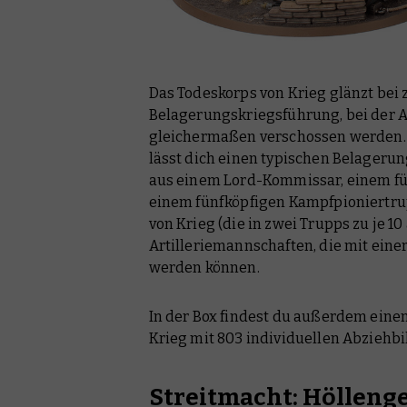
Das Todeskorps von Krieg glänzt be
Belagerungskriegsführung, bei der A
gleichermaßen verschossen werden. 
lässt dich einen typischen Belagerun
aus einem Lord-Kommissar, einem f
einem fünfköpfigen Kampfpioniertrup
von Krieg (die in zwei Trupps zu je 1
Artilleriemannschaften, die mit ein
werden können.
In der Box findest du außerdem eine
Krieg mit 803 individuellen Abziehbi
Streitmacht: Hölleng