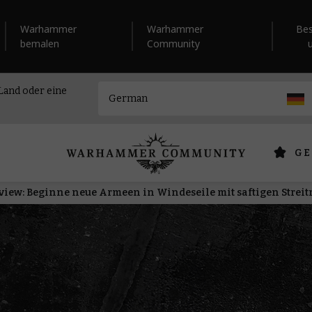
Warhammer
Warhammer
Be
bemalen
Community
 Land oder eine
GE
view: Beginne neue Armeen in Windeseile mit saftigen Stre