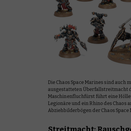
Die Chaos Space Marines sind auch mi
ausgestatteten Überfallstreitmacht 
Maschinenfluchfürst führt eine Hölle
Legionäre und ein Rhino des Chaos a
Abziehbilderbögen der Chaos Space M
Streitmacht: Rausch