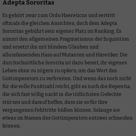
Adepta Sororitas
Es gehört zwar zum Ordo Haereticus und vertritt
oftmals die gleichen Ansichten, doch dem Adepta
Sororitas gebührt sein eigener Platz im Ranking. Es
nimmt den allgemeinen Pragmatismus der Inquisition
und ersetzt ihn mit blindem Glauben und
allumfassenden Hass auf Mutanten und Häretiker. Die
durchschnittliche Sororita ist dazu bereit, ihr eigenes
Leben ohne zu zögern zu opfern, um das Wort des
Gottimperators zu verbreiten. Und wenn das noch nicht
für die volle Punktzahl reicht, gibt es noch die Repentia,
die sich fast völlig nackt in die tödlichsten Gefechte
stürzen und darauf hoffen, dass sie so für ihre
vergangenen Fehltritte büßen können. Solange sie
etwas im Namen des Gottimperators entzwei schneiden
können.