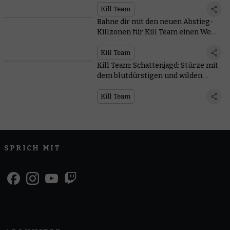
Kill Team
Bahne dir mit den neuen Abstieg-
Killzonen für Kill Team einen Weg
von rauchenden Ruinen zu
beunruhigenden Gruften
Kill Team
Kill Team: Schattenjagd: Stürze mit
dem blutdürstigen und wilden
Mordgeschwader vom Himmel auf
deine Opfer herab
Kill Team
SPRICH MIT