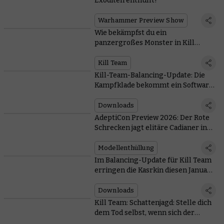
Exoditen enthüllt!
Warhammer Preview Show
Wie bekämpfst du ein
panzergroßes Monster in Kill
Team?
Kill Team
Kill-Team-Balancing-Update: Die
Kampfklade bekommt ein Software-
Update
Downloads
AdeptiCon Preview 2026: Der Rote
Schrecken jagt elitäre Cadianer in
einer neuen Erweiterung für Kill
Team
Modellenthüllung
Im Balancing-Update für Kill Team
erringen die Kasrkin diesen Januar
ihren Elite-Status zurück
Downloads
Kill Team: Schattenjagd: Stelle dich
dem Tod selbst, wenn sich der
Todesbote aus seiner Gruft erhebt