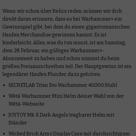
Wenn wir schon über Relics reden, müssen wir dich
direkt daran erinnern, dass es bei Warhammer+ ein
Gewinnspiel gibt, bei dem du einen gigantomanischen
Haufen Merchandise gewinnen kannst. Es ist
kinderleicht. Alles, was du tun musst, ist am Samstag,
dem 28. Februar, ein gültiges Warhammer+-
Abonnement zu haben und schon nimmst du beim
großen Preisausschreiben teil. Der Hauptgewinn ist ein
legendärer Haufen Plunder, dazu gehören:
SECRETLAB Titan Evo Warhammer 40.000 Stuhl
Wētā Warhammer Mini Helm deiner Wahl von der
Wētā-Webseite
JOYTOY Mk X Dark Angels tragbarer Helm mit
Ständer
Wicked Brick Army Display Case mit durchsichtigem