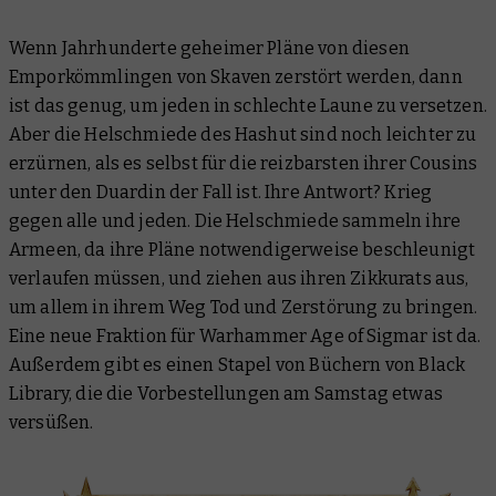
Warhammer Age of Sigmar
Wenn Jahrhunderte geheimer Pläne von diesen
Black Library
Emporkömmlingen von Skaven zerstört werden, dann
ist das genug, um jeden in schlechte Laune zu versetzen.
Aber die Helschmiede des Hashut sind noch leichter zu
erzürnen, als es selbst für die reizbarsten ihrer Cousins
unter den Duardin der Fall ist. Ihre Antwort? Krieg
gegen alle und jeden. Die Helschmiede sammeln ihre
Armeen, da ihre Pläne notwendigerweise beschleunigt
verlaufen müssen, und ziehen aus ihren Zikkurats aus,
um allem in ihrem Weg Tod und Zerstörung zu bringen.
Eine neue Fraktion für Warhammer Age of Sigmar ist da.
Außerdem gibt es einen Stapel von Büchern von Black
Library, die die Vorbestellungen am Samstag etwas
versüßen.