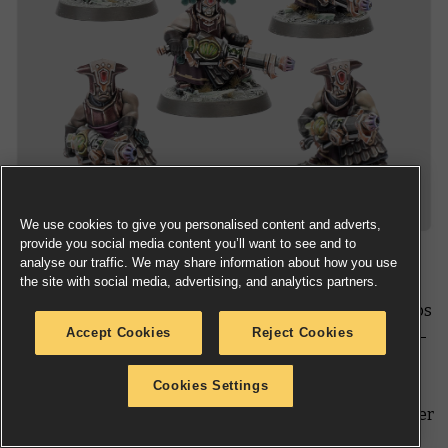
We use cookies to give you personalised content and adverts,
provide you social media content you’ll want to see and to
analyse our traffic. We may share information about how you use
the site with social media, advertising, and analytics partners.
Aus diesem Set kannst du fünf abgehärtete Krieger
bauen, die als kleine, eng zusammenarbeitende Trupps
Accept Cookies
Reject Cookies
fungieren. Sie löschen ihre Feinde mit den Karagthrun-
Feuerwerfern aus, oder können mit Schüssen aus den
Cookies Settings
Grizmalok-Donnerbüchsen Rüstung und Fleisch
gleichermaßen zerfetzen. Der Champion kann mit einer
Auswahl aus zwei Köpfen gebaut werden.