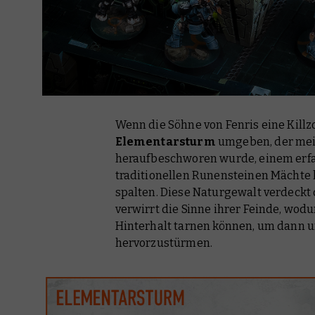
Wenn die Söhne von Fenris eine Killz
Elementarsturm
umgeben, der mei
heraufbeschworen wurde, einem erfa
traditionellen Runensteinen Mächte k
spalten. Diese Naturgewalt verdeck
verwirrt die Sinne ihrer Feinde, wod
Hinterhalt tarnen können, um dann u
hervorzustürmen.