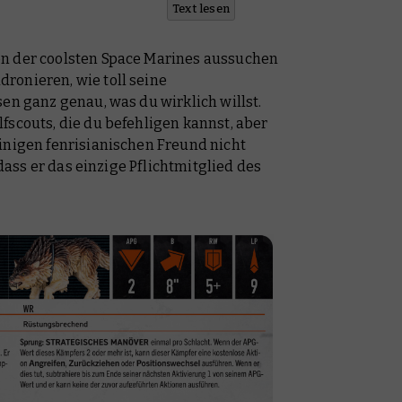
Text lesen
en der coolsten Space Marines aussuchen
ronieren, wie toll seine
ssen ganz genau, was du
wirklich
willst.
fscouts, die du befehligen kannst, aber
inigen fenrisianischen Freund nicht
 dass er das einzige Pflichtmitglied des