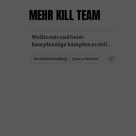
MEHR KILL TEAM
Wolfscouts und Geist-
Kampfanzüge kämpfen so still
und leise wie möglich in Kill
Team: Totenstille
Modellenthüllung
Space Wolves