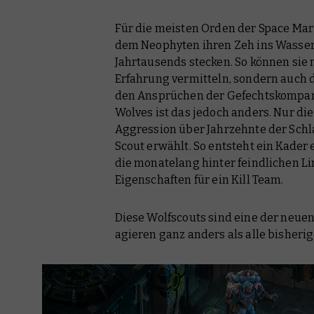
Für die meisten Orden der Space Mari
dem Neophyten ihren Zeh ins Wasser 
Jahrtausends stecken. So können sie
Erfahrung vermitteln, sondern auch 
den Ansprüchen der Gefechtskompani
Wolves ist das jedoch anders. Nur die
Aggression über Jahrzehnte der Sch
Scout erwählt. So entsteht ein Kader
die monatelang hinter feindlichen Li
Eigenschaften für ein Kill Team.
Diese Wolfscouts sind eine der neue
agieren ganz anders als alle bisheri