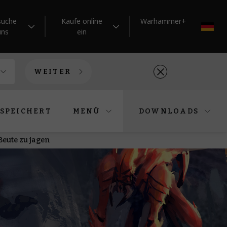
suche
Kaufe online
Warhammer+
DE
uns
ein
WEITER
SPEICHERT
MENÜ
DOWNLOADS
Beute zu jagen