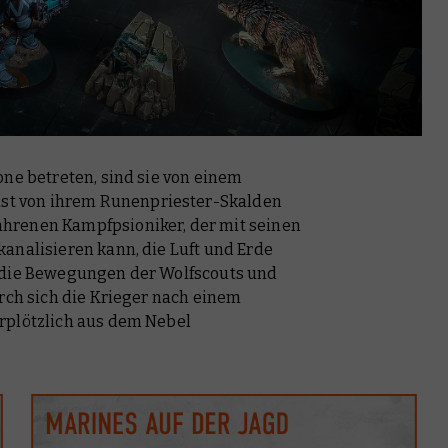
one betreten, sind sie von einem
st von ihrem Runenpriester-Skalden
hrenen Kampfpsioniker, der mit seinen
analisieren kann, die Luft und Erde
t die Bewegungen der Wolfscouts und
urch sich die Krieger nach einem
rplötzlich aus dem Nebel