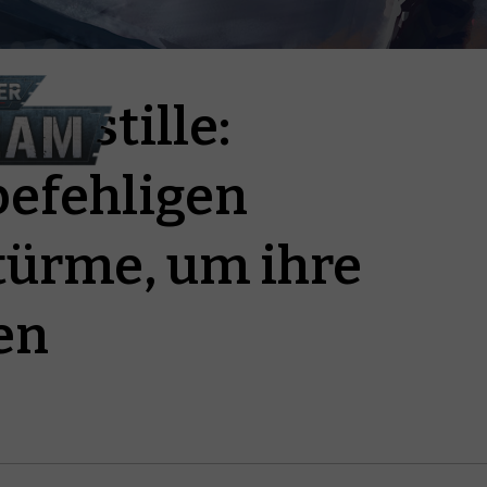
tenstille:
befehligen
türme, um ihre
en