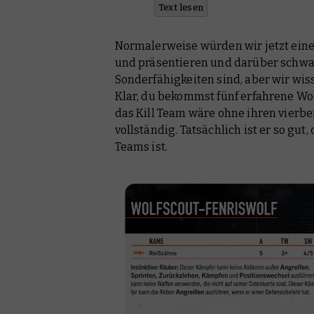
Text lesen
Normalerweise würden wir jetzt ein
und präsentieren und darüber schwad
Sonderfähigkeiten sind, aber wir wi
Klar, du bekommst fünf erfahrene Wol
das Kill Team wäre ohne ihren vierbe
vollständig. Tatsächlich ist er so gut,
Teams ist.