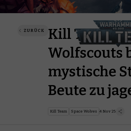
Kill Team: To
ZURÜCK
Wolfscouts 
mystische S
Beute zu jag
Kill Team
Space Wolves
4 Nov 25