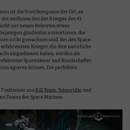
nes ist die Scoutkompanie der Ort, an
der endlosen See des Krieges des 41.
 nicht nur neuen Rekruten etwas
diejenigen gnadenlos aussortieren, die
en nicht gewachsen sind. Bei den Space
 erfahrensten Krieger, die ihre natürliche
lacht eingedämmt haben, werden als
 erfahrener Spurenleser und Kundschafter,
nien agieren können. Die perfekten
n Fraktionen aus
Kill Team: Totenstille
und
gen Teams der Space Marines.