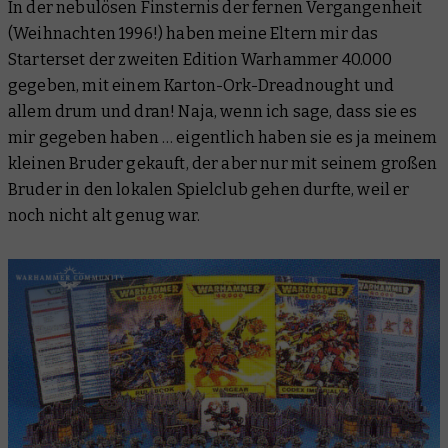
In der nebulösen Finsternis der fernen Vergangenheit
(Weihnachten 1996!) haben meine Eltern mir das
Starterset der zweiten Edition Warhammer 40.000
gegeben, mit einem Karton-Ork-Dreadnought und
allem drum und dran! Naja, wenn ich sage, dass sie es
mir gegeben haben … eigentlich haben sie es ja meinem
kleinen Bruder gekauft, der aber nur mit seinem großen
Bruder in den lokalen Spielclub gehen durfte, weil er
noch nicht alt genug war.