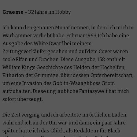
Graeme
–
32 Jahre im Hobby
Ich kann den genauen Monat nennen, in dem ich mich in
Warhammer verliebt habe: Februar 1993. Ich habe eine
Ausgabe des White Dwarf bei meinem
Zeitungsverkäufer gesehen und auf dem Cover waren
coole Elfen und Drachen. Diese Ausgabe, 158, enthielt
William Kings Geschichte des Helden der Hochelfen,
Eltharion der Grimmige, über dessen Opferbereitschaft,
um eine Invasion des Goblin-Waaaghboss Grom
aufzuhalten. Diese unglaubliche Fantasywelt hat mich
sofort überzeugt.
Die Zeit verging und ich arbeitete im örtlichen Laden,
während ich an der Uni war, und dann, ein paar Jahre
später, hatte ich das Glück, als Redakteur für Black