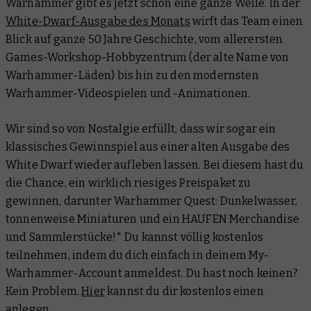
Warhammer gibt es jetzt schon eine ganze Weile. In der
White-Dwarf-Ausgabe des Monats
wirft das Team einen
Blick auf ganze 50 Jahre Geschichte, vom allerersten
Games-Workshop-Hobbyzentrum (der alte Name von
Warhammer-Läden) bis hin zu den modernsten
Warhammer-Videospielen und -Animationen.
Wir sind so von Nostalgie erfüllt, dass wir sogar ein
klassisches Gewinnspiel aus einer alten Ausgabe des
White Dwarf wieder aufleben lassen. Bei diesem hast du
die Chance, ein wirklich riesiges Preispaket zu
gewinnen, darunter Warhammer Quest: Dunkelwasser,
tonnenweise Miniaturen und ein HAUFEN Merchandise
und Sammlerstücke!* Du kannst völlig kostenlos
teilnehmen, indem du dich einfach in deinem My-
Warhammer-Account anmeldest. Du hast noch keinen?
Kein Problem.
Hier
kannst du dir kostenlos einen
anlegen.