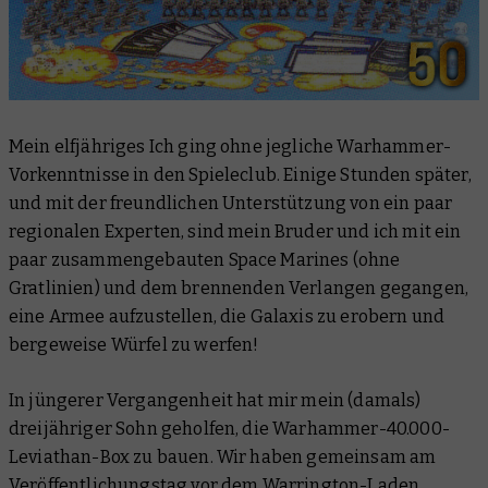
Mein elfjähriges Ich ging ohne jegliche Warhammer-
Vorkenntnisse in den Spieleclub. Einige Stunden später,
und mit der freundlichen Unterstützung von ein paar
regionalen Experten, sind mein Bruder und ich mit ein
paar zusammengebauten Space Marines (
ohne
Gratlinien) und dem brennenden Verlangen gegangen,
eine Armee aufzustellen, die Galaxis zu erobern und
bergeweise Würfel zu werfen!
In jüngerer Vergangenheit hat mir mein (damals)
dreijähriger Sohn geholfen, die Warhammer-40.000-
Leviathan-Box zu bauen. Wir haben gemeinsam am
Veröffentlichungstag vor dem Warrington-Laden