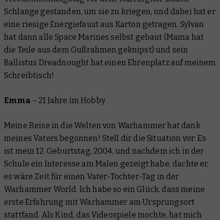
Schlange gestanden, um sie zu kriegen, und dabei hat er
eine riesige Energiefaust aus Karton getragen. Sylvan
hat dann alle Space Marines selbst gebaut (Mama hat
die Teile aus dem Gußrahmen geknipst) und sein
Ballistus Dreadnought hat einen Ehrenplatz auf meinem
Schreibtisch!
Emma
–
21 Jahre im Hobby
Meine Reise in die Welten von Warhammer hat dank
meines Vaters begonnen! Stell dir die Situation vor: Es
ist mein 12. Geburtstag, 2004, und nachdem ich in der
Schule ein Interesse am Malen gezeigt habe, dachte er,
es wäre Zeit für einen Vater-Tochter-Tag in der
Warhammer World. Ich habe so ein Glück, dass meine
erste Erfahrung mit Warhammer am Ursprungsort
stattfand. Als Kind, das Videospiele mochte, hat mich