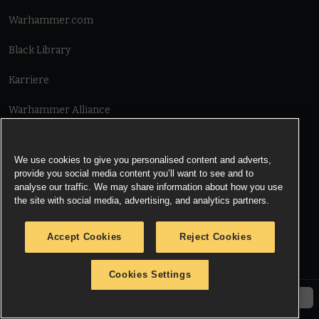
Warhammer.com
Black Library
Karriere
Warhammer Alliance
HILFE
Nutzungsbedingungen
We use cookies to give you personalised content and adverts,
provide you social media content you’ll want to see and to
Informationen zu Cookies
analyse our traffic. We may share information about how you use
the site with social media, advertising, and analytics partners.
Cookies Settings
Accept Cookies
Reject Cookies
Information zu Datenschutz
Cookies Settings
© Copyright Games Workshop Limited 2026.