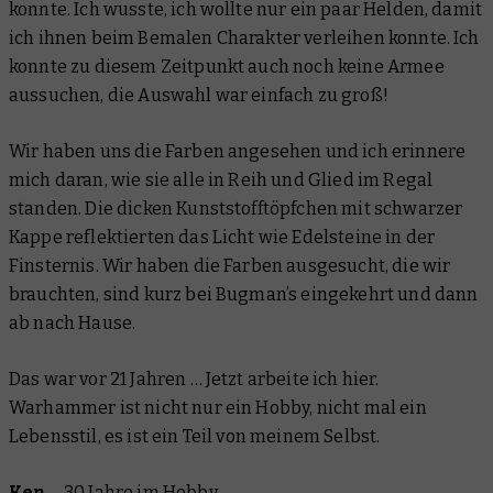
konnte. Ich wusste, ich wollte nur ein paar Helden, damit
ich ihnen beim Bemalen Charakter verleihen konnte. Ich
konnte zu diesem Zeitpunkt auch noch keine Armee
aussuchen, die Auswahl war einfach zu groß!
Wir haben uns die Farben angesehen und ich erinnere
mich daran, wie sie alle in Reih und Glied im Regal
standen. Die dicken Kunststofftöpfchen mit schwarzer
Kappe reflektierten das Licht wie Edelsteine in der
Finsternis. Wir haben die Farben ausgesucht, die wir
brauchten, sind kurz bei Bugman’s eingekehrt und dann
ab nach Hause.
Das war vor 21 Jahren … Jetzt arbeite ich hier.
Warhammer ist nicht nur ein Hobby, nicht mal ein
Lebensstil, es ist ein Teil von meinem Selbst.
Ken
–
30 Jahre im Hobby