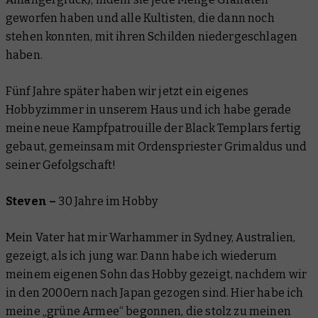
geworfen haben und alle Kultisten, die dann noch
stehen konnten, mit ihren Schilden niedergeschlagen
haben.
Fünf Jahre später haben wir jetzt ein eigenes
Hobbyzimmer in unserem Haus und ich habe gerade
meine neue Kampfpatrouille der Black Templars fertig
gebaut, gemeinsam mit Ordenspriester Grimaldus und
seiner Gefolgschaft!
Steven –
30 Jahre im Hobby
Mein Vater hat mir Warhammer in Sydney, Australien,
gezeigt, als ich jung war. Dann habe ich wiederum
meinem eigenen Sohn das Hobby gezeigt, nachdem wir
in den 2000ern nach Japan gezogen sind. Hier habe ich
meine „grüne Armee“ begonnen, die stolz zu meinen