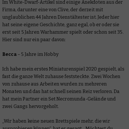
Im White-Dwarf-Artikel sind einige Anekdoten aus der
Firma, darunter eine von Clive, der derzeit mit
unglaublichen 44 Jahren Dienstältester ist. Jeder hier
hat seine eigene Geschichte, ganz egal, ob er oder sie
erst seit 5 Jahren Warhammer spielt oder schon seit 35.
Hier sind nur ein paar davon:
Becca
–
5 Jahre im Hobby
Ich habe mein erstes Miniaturenspiel 2020 gespielt, als
fast die ganze Welt zuhause feststeckte. Zwei Wochen
von zuhause aus Arbeiten wurden zu mehreren
Monaten und das hat schnell seinen Reiz verloren. Da
hat mein Partner ein Set Necromunda-Gelände und
zwei Gangs hervorgeholt.
„Wir haben keine neuen Brettspiele mehr, die wir
ausprobieren können“, hat er gesagt. „Möchtest du