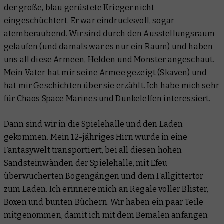
der große, blau gerüstete Krieger nicht
eingeschüchtert. Er war eindrucksvoll, sogar
atemberaubend. Wir sind durch den Ausstellungsraum
gelaufen (und damals war es nur ein Raum) und haben
uns all diese Armeen, Helden und Monster angeschaut.
Mein Vater hat mir seine Armee gezeigt (Skaven) und
hat mir Geschichten über sie erzählt. Ich habe mich sehr
für Chaos Space Marines und Dunkelelfen interessiert.
Dann sind wir in die Spielehalle und den Laden
gekommen. Mein 12-jähriges Hirn wurde in eine
Fantasywelt transportiert, bei all diesen hohen
Sandsteinwänden der Spielehalle, mit Efeu
überwucherten Bogengängen und dem Fallgittertor
zum Laden. Ich erinnere mich an Regale voller Blister,
Boxen und bunten Büchern. Wir haben ein paar Teile
mitgenommen, damit ich mit dem Bemalen anfangen