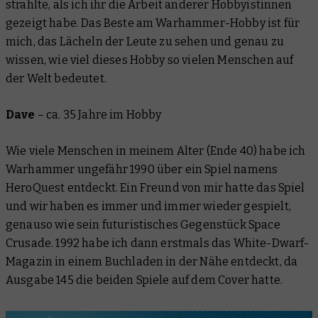
strahlte, als ich ihr die Arbeit anderer Hobbyistinnen
gezeigt habe. Das Beste am Warhammer-Hobby ist für
mich, das Lächeln der Leute zu sehen und genau zu
wissen, wie viel dieses Hobby so vielen Menschen auf
der Welt bedeutet.
Dave
–
ca. 35 Jahre im Hobby
Wie viele Menschen in meinem Alter (Ende 40) habe ich
Warhammer ungefähr 1990 über ein Spiel namens
HeroQuest entdeckt. Ein Freund von mir hatte das Spiel
und wir haben es immer und immer wieder gespielt,
genauso wie sein futuristisches Gegenstück Space
Crusade. 1992 habe ich dann erstmals das White-Dwarf-
Magazin in einem Buchladen in der Nähe entdeckt, da
Ausgabe 145 die beiden Spiele auf dem Cover hatte.