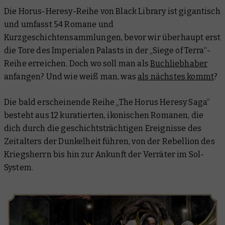
Die Horus-Heresy-Reihe von Black Library ist
gigantisch
und umfasst 54 Romane und
Kurzgeschichtensammlungen, bevor wir überhaupt erst
die Tore des Imperialen Palasts in der „Siege of Terra“-
Reihe erreichen. Doch wo soll man als
Buchliebhaber
anfangen? Und wie weiß man, was
als nächstes kommt
?
Die bald erscheinende Reihe „The Horus Heresy Saga“
besteht aus 12 kuratierten, ikonischen Romanen, die
dich durch die geschichtsträchtigen Ereignisse des
Zeitalters der Dunkelheit führen, von der Rebellion des
Kriegsherrn bis hin zur Ankunft der Verräter im Sol-
System.