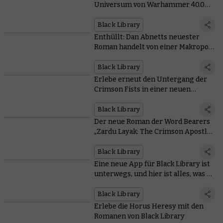
Universum von Warhammer 40.000
bei Black Library
Black Library
Enthüllt: Dan Abnetts neuester
Roman handelt von einer Makropole
am Rande des Abgrunds
Black Library
Erlebe erneut den Untergang der
Crimson Fists in einer neuen
Special Edition von „Rynn’s World“
Black Library
Der neue Roman der Word Bearers
„Zardu Layak: The Crimson Apostle“
wurde angekündigt
Black Library
Eine neue App für Black Library ist
unterwegs, und hier ist alles, was du
wissen musst
Black Library
Erlebe die Horus Heresy mit den
Romanen von Black Library