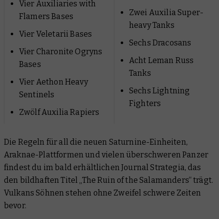
Vier Auxiliaries with
Zwei Auxilia Super-
Flamers Bases
heavy Tanks
Vier Veletarii Bases
Sechs Dracosans
Vier Charonite Ogryns
Acht Leman Russ
Bases
Tanks
Vier Aethon Heavy
Sechs Lightning
Sentinels
Fighters
Zwölf Auxilia Rapiers
Die Regeln für all die neuen Saturnine-Einheiten,
Araknae-Plattformen und vielen überschweren Panzer
findest du im bald erhältlichen Journal Strategia, das
den bildhaften Titel „The Ruin of the Salamanders“ trägt.
Vulkans Söhnen stehen ohne Zweifel schwere Zeiten
bevor.