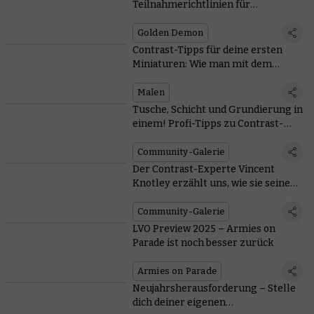
Teilnahmerichtlinien für
Nordamerika und Ankündigung für
die SPIEL Essen
Golden Demon
Contrast-Tipps für deine ersten
Miniaturen: Wie man mit dem
Geheimrezept von Citadel Colour
durchstartet
Malen
Tusche, Schicht und Grundierung in
einem! Profi-Tipps zu Contrast-
Farben vom Warhipster
Community-Galerie
Der Contrast-Experte Vincent
Knotley erzählt uns, wie sie seine
Herangehensweise ans Bemalen
verändert haben
Community-Galerie
LVO Preview 2025 – Armies on
Parade ist noch besser zurück
Armies on Parade
Neujahrsherausforderung – Stelle
dich deiner eigenen