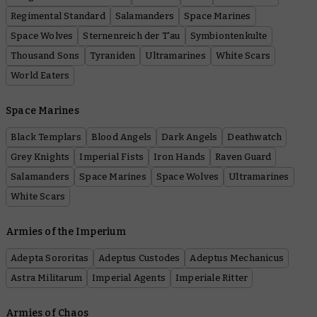
Regimental Standard
Salamanders
Space Marines
Space Wolves
Sternenreich der T'au
Symbiontenkulte
Thousand Sons
Tyraniden
Ultramarines
White Scars
World Eaters
Space Marines
Black Templars
Blood Angels
Dark Angels
Deathwatch
Grey Knights
Imperial Fists
Iron Hands
Raven Guard
Salamanders
Space Marines
Space Wolves
Ultramarines
White Scars
Armies of the Imperium
Adepta Sororitas
Adeptus Custodes
Adeptus Mechanicus
Astra Militarum
Imperial Agents
Imperiale Ritter
Armies of Chaos