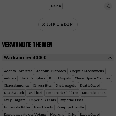
#WarhammerChallenge und
gewinne Preise
Malen
MEHR LADEN
VERWANDTE THEMEN
Warhammer 40.000
Adepta Sororitas
Adeptus Custodes
Adeptus Mechanicus
Aeldari
Black Templars
Blood Angels
Chaos Space Marines
Chaosdämonen
Chaosritter
Dark Angels
Death Guard
Deathwatch
Drukhari
Emperor's Children
Enteraktionen
Grey Knights
Imperial Agents
Imperial Fists
Imperiale Ritter
Iron Hands
Kampfpatrouille
Konglomerate der Votann
Necrons
Orks
Raven Guard