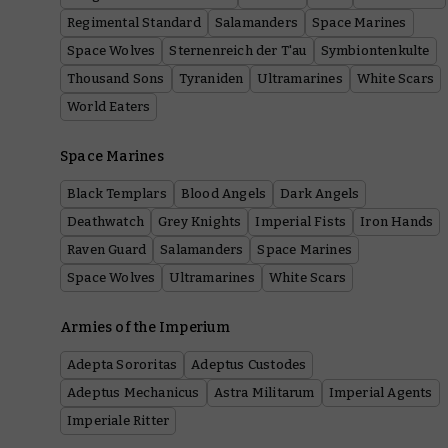
Regimental Standard
Salamanders
Space Marines
Space Wolves
Sternenreich der T'au
Symbiontenkulte
Thousand Sons
Tyraniden
Ultramarines
White Scars
World Eaters
Space Marines
Black Templars
Blood Angels
Dark Angels
Deathwatch
Grey Knights
Imperial Fists
Iron Hands
Raven Guard
Salamanders
Space Marines
Space Wolves
Ultramarines
White Scars
Armies of the Imperium
Adepta Sororitas
Adeptus Custodes
Adeptus Mechanicus
Astra Militarum
Imperial Agents
Imperiale Ritter