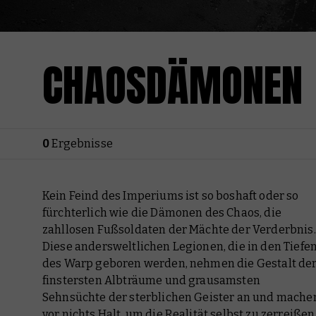
CHAOSDÄMONEN
0
Ergebnisse
Kein Feind des Imperiums ist so boshaft oder so
fürchterlich wie die Dämonen des Chaos, die
zahllosen Fußsoldaten der Mächte der Verderbnis.
Diese andersweltlichen Legionen, die in den Tiefe
des Warp geboren werden, nehmen die Gestalt de
finstersten Albträume und grausamsten
Sehnsüchte der sterblichen Geister an und mache
vor nichts Halt, um die Realität selbst zu zerreißen