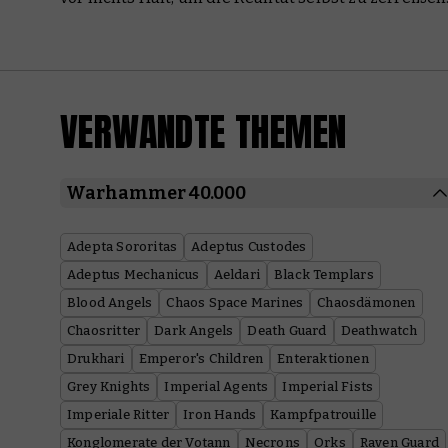
VERWANDTE THEMEN
Warhammer 40.000
Adepta Sororitas
Adeptus Custodes
Adeptus Mechanicus
Aeldari
Black Templars
Blood Angels
Chaos Space Marines
Chaosdämonen
Chaosritter
Dark Angels
Death Guard
Deathwatch
Drukhari
Emperor's Children
Enteraktionen
Grey Knights
Imperial Agents
Imperial Fists
Imperiale Ritter
Iron Hands
Kampfpatrouille
Konglomerate der Votann
Necrons
Orks
Raven Guard