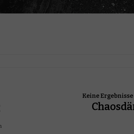
Keine Ergebnisse 
Chaosd
n
r
n
.