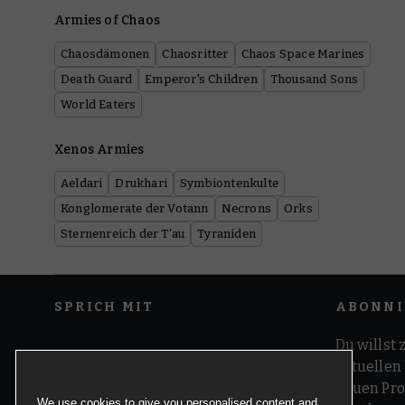
Armies of Chaos
Chaosdämonen
Chaosritter
Chaos Space Marines
Death Guard
Emperor's Children
Thousand Sons
World Eaters
Xenos Armies
Aeldari
Drukhari
Symbiontenkulte
Konglomerate der Votann
Necrons
Orks
Sternenreich der T'au
Tyraniden
SPRICH MIT
ABONNI
Du willst 
aktuellen
neuen Pro
We use cookies to give you personalised content and