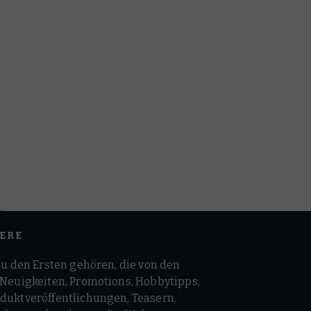
ERE
zu den Ersten gehören, die von den
 Neuigkeiten, Promotions, Hobbytipps,
duktveröffentlichungen, Teasern,