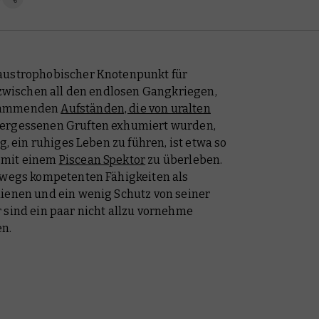
laustrophobischer Knotenpunkt für
, zwischen all den endlosen Gangkriegen,
lammenden
Aufständen, die von uralten
 vergessenen Gruften exhumiert wurden,
g, ein ruhiges Leben zu führen, ist etwa so
 mit einem
Piscean Spektor
zu überleben.
lbwegs kompetenten Fähigkeiten als
dienen und ein wenig Schutz von seiner
 sind ein paar nicht allzu vornehme
n.