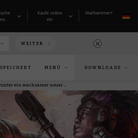
suche
Kaufe online
Warhammer+
DE
uns
ein
WEITER
SPEICHERT
MENÜ
DOWNLOADS
Kratze die Credits zusammen, um eine Schar Mitläufer zu rekrutieren, darunter ein wachsamer neuer Hive Watcher