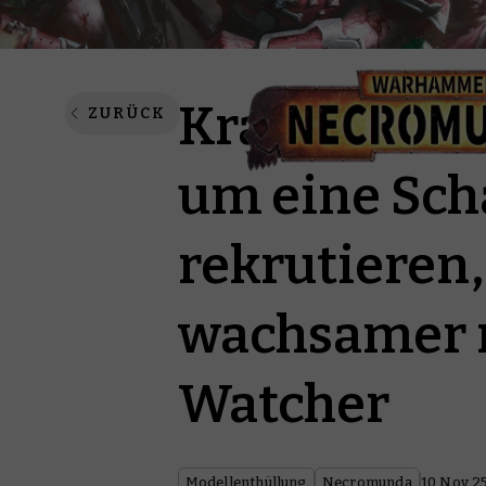
Kratze die 
ZURÜCK
um eine Scha
rekrutieren,
wachsamer 
Watcher
Modellenthüllung
Necromunda
10 Nov 2