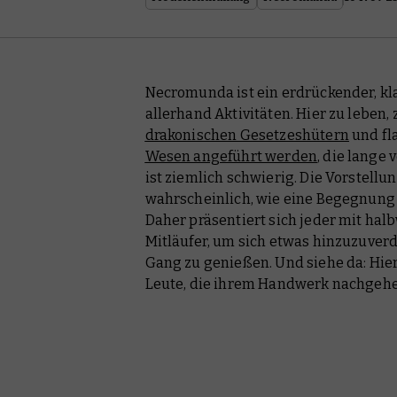
Necromunda ist ein erdrückender, k
allerhand Aktivitäten. Hier zu leben
drakonischen Gesetzeshütern
und f
Wesen angeführt werden
, die lange
ist ziemlich schwierig. Die Vorstellun
wahrscheinlich, wie eine Begegnung
Daher präsentiert sich jeder mit ha
Mitläufer, um sich etwas hinzuzuver
Gang zu genießen. Und siehe da: Hier
Leute, die ihrem Handwerk nachgehe