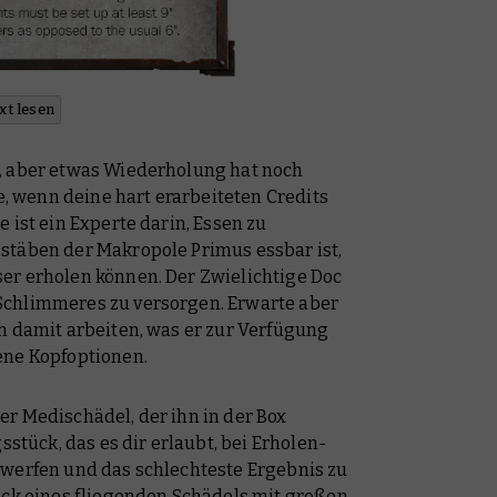
xt lesen
, aber etwas Wiederholung hat noch
 wenn deine hart erarbeiteten Credits
 ist ein Experte darin, Essen zu
stäben der Makropole Primus essbar ist,
er erholen können. Der Zwielichtige Doc
Schlimmeres zu versorgen. Erwarte aber
h damit arbeiten, was er zur Verfügung
ene Kopfoptionen.
r Medischädel, der ihn in der Box
sstück, das es dir erlaubt, bei Erholen-
 werfen und das schlechteste Ergebnis zu
ick eines fliegenden Schädels mit großen