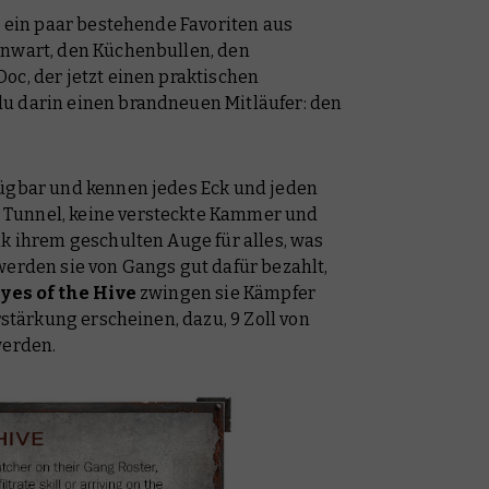
t ein paar bestehende Favoriten aus
enwart, den Küchenbullen, den
oc, der jetzt einen praktischen
u darin einen brandneuen Mitläufer: den
fügbar und kennen jedes Eck und jeden
Tunnel, keine versteckte Kammer und
nk ihrem geschulten Auge für alles, was
werden sie von Gangs gut dafür bezahlt,
yes of the Hive
zwingen sie Kämpfer
rstärkung erscheinen, dazu, 9 Zoll von
werden.