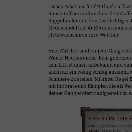
Dieses Paket aus fünf Mitläufern läss
Kunststoff neu auftauchen: den Waff
Kuppelläufer und den Zwielichtigen D
Medischädel hat. Außerdem findest d
stets wachsamen Hive Watcher.
Hive Watcher sind für jede Gang ver
Winkel Necromundas. Kein geheimer 
kein Lift ist ihnen unbekannt und da
auch nur ein wenig schräg aussieht, 
Schmiere zu stehen. Mit ihrer Regel
E
mit Infiltrate und Kämpfer, die als Ve
deiner Gang entfernt aufgestellt zu 