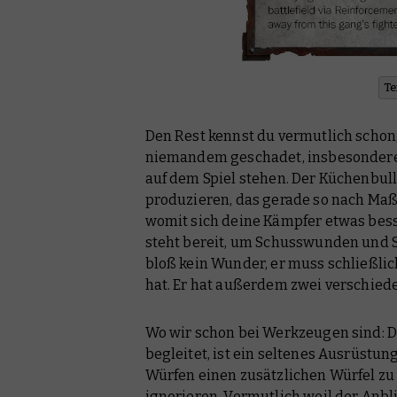
Te
Den Rest kennst du vermutlich schon
niemandem geschadet, insbesondere,
auf dem Spiel stehen. Der Küchenbulle
produzieren, das gerade so nach Maß
womit sich deine Kämpfer etwas bess
steht bereit, um Schusswunden und 
bloß kein Wunder, er muss schließlic
hat. Er hat außerdem zwei verschied
Wo wir schon bei Werkzeugen sind: De
begleitet, ist ein seltenes Ausrüstung
Würfen einen zusätzlichen Würfel zu
ignorieren. Vermutlich weil der Anbl