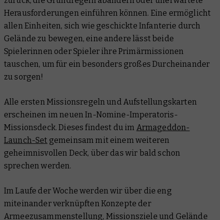
zurück, die Grundregeln abändern oder unerwartete
Herausforderungen einführen können. Eine ermöglicht
allen Einheiten, sich wie geschickte Infanterie durch
Gelände zu bewegen, eine andere lässt beide
Spielerinnen oder Spieler ihre Primärmissionen
tauschen, um für ein besonders großes Durcheinander
zu sorgen!
Alle ersten Missionsregeln und Aufstellungskarten
erscheinen im neuen In-Nomine-Imperatoris-
Missionsdeck. Dieses findest du im
Armageddon-
Launch-Set
gemeinsam mit einem weiteren
geheimnisvollen
Deck, über das wir bald schon
sprechen werden.
Im Laufe der Woche werden wir über die eng
miteinander verknüpften Konzepte der
Armeezusammenstellung, Missionsziele und Gelände