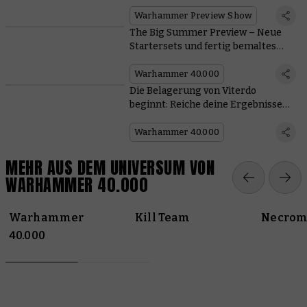
kommen
Warhammer Preview Show
The Big Summer Preview – Neue
Startersets und fertig bemaltes
Gelände
Warhammer 40.000
Die Belagerung von Viterdo
beginnt: Reiche deine Ergebnisse
ein
Warhammer 40.000
MEHR AUS DEM UNIVERSUM VON
WARHAMMER 40.000
Warhammer
Kill Team
Necrom
40.000