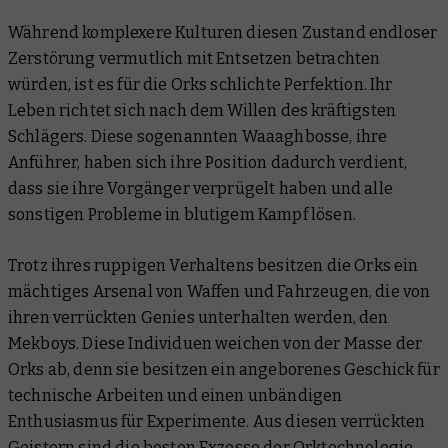
Während komplexere Kulturen diesen Zustand endloser
Zerstörung vermutlich mit Entsetzen betrachten
würden, ist es für die Orks schlichte Perfektion. Ihr
Leben richtet sich nach dem Willen des kräftigsten
Schlägers. Diese sogenannten Waaaghbosse, ihre
Anführer, haben sich ihre Position dadurch verdient,
dass sie ihre Vorgänger verprügelt haben und alle
sonstigen Probleme in blutigem Kampf lösen.
Trotz ihres ruppigen Verhaltens besitzen die Orks ein
mächtiges Arsenal von Waffen und Fahrzeugen, die von
ihren verrückten Genies unterhalten werden, den
Mekboys. Diese Individuen weichen von der Masse der
Orks ab, denn sie besitzen ein angeborenes Geschick für
technische Arbeiten und einen unbändigen
Enthusiasmus für Experimente. Aus diesen verrückten
Geistern sind die besten Exzesse der Orktechnologie