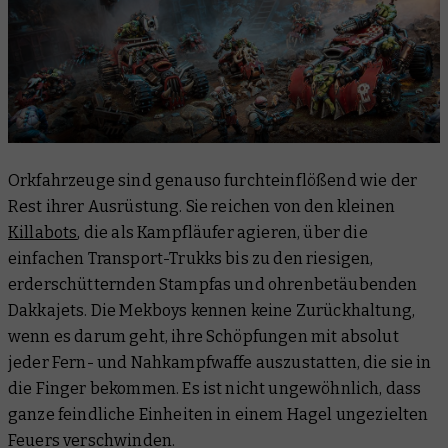
Orkfahrzeuge sind genauso furchteinflößend wie der
Rest ihrer Ausrüstung. Sie reichen von den kleinen
Killabots
, die als Kampfläufer agieren, über die
einfachen Transport-Trukks bis zu den riesigen,
erderschütternden Stampfas und ohrenbetäubenden
Dakkajets. Die Mekboys kennen keine Zurückhaltung,
wenn es darum geht, ihre Schöpfungen mit absolut
jeder Fern- und Nahkampfwaffe auszustatten, die sie in
die Finger bekommen. Es ist nicht ungewöhnlich, dass
ganze feindliche Einheiten in einem Hagel ungezielten
Feuers verschwinden.