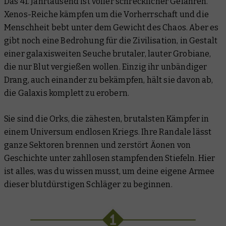
Das 41. Jahrtausend ist voller schrecklicher Gefahren.
Xenos-Reiche kämpfen um die Vorherrschaft und die
Menschheit bebt unter dem Gewicht des Chaos. Aber es
gibt noch eine Bedrohung für die Zivilisation, in Gestalt
einer galaxisweiten Seuche brutaler, lauter Grobiane,
die nur Blut vergießen wollen. Einzig ihr unbändiger
Drang, auch einander zu bekämpfen, hält sie davon ab,
die Galaxis komplett zu erobern.
Sie sind die Orks, die zähesten, brutalsten Kämpfer in
einem Universum endlosen Kriegs. Ihre Randale lässt
ganze Sektoren brennen und zerstört Äonen von
Geschichte unter zahllosen stampfenden Stiefeln. Hier
ist alles, was du wissen musst, um deine eigene Armee
dieser blutdürstigen Schläger zu beginnen.