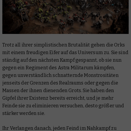
Trotz all ihrer simplistischen Brutalität gehen die Orks
mit einem freudigen Eifer auf das Universum zu. Sie sind
ständig auf den nächsten Kampf gespannt, ob sie nun
gegen ein Regiment des Astra Militarum kämpfen,
gegen unverständlich schnatternde Monstrositäten
jenseits der Grenzen des Realraums oder gegen die
Massen der ihnen dienenden Grots. Sie haben den
Gipfel ihrer Existenz bereits erreicht, und je mehr
Feinde sie zu eliminieren versuchen, desto größer und
stärker werden sie.
Ihr Verlangen danach, jeden Feind im Nahkampf zu