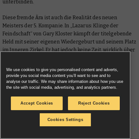
unterbinden.
Diese fremde Ära ist auch die Realität des neuen
Meisters der 5. Kompanie. In „Lazarus: Klinge der
Feindschaft“ von Gary Kloster kämpft der titelgebende
Held mit seiner eigenen Wiedergeburt und seinem Platz
im Inneren Zirkel. Er hat jedoch keine Zeit, wirklich über
seine Situation nachzudenken. Eine uralte Schuld auf
einer tristen Ritterwelt wird einberufen und Lazarus
We use cookies to give you personalised content and adverts,
sieht sich der Aufgabe gegenüber, eine Welt zu retten,
provide you social media content you’ll want to see and to
analyse our traffic. We may share information about how you use
die vielleicht gar nicht gerettet werden will.
the site with social media, advertising, and analytics partners.
Accept Cookies
Reject Cookies
Cookies Settings