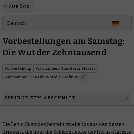
ZURÜCK
Deutsch
Vorbestellungen am Samstag:
Die Wut der Zehntausend
Vorbestellung
Warhammer: The Horus Heresy
Warhammer: The Old World
21 Mär 26
SPRINGE ZUM ABSCHNITT
Warhammer: The Horus Heresy
Die Legio Custodes besteht zweifellos aus den besten
Warhammer: The Old World
Kriegern, die über die Schlachtfelder der Horus-Häresie