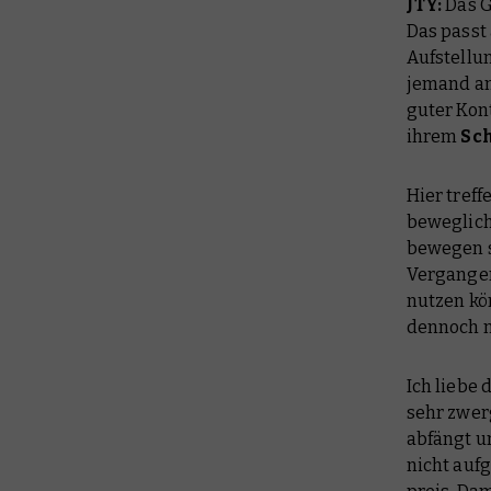
JTY:
Das G
Das passt 
Aufstellu
jemand ang
guter Kon
ihrem
Sch
Hier tref
beweglich
bewegen s
Vergangenh
nutzen kö
dennoch n
Ich liebe
sehr zwerg
abfängt u
nicht auf