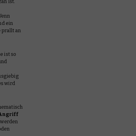
äh ist.
 Wenn
nd ein
prallt an
 ist so
und
usgiebig
es wird
thematisch
Angriff
e werden
Boden