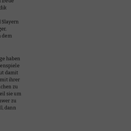
 freue
dik
 Slayern
er,
ch dem
rge haben
enspiele
ut damit
mit ihrer
üchen zu
eil sie
um
hwer zu
l, dann