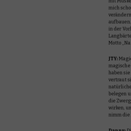
mit Muske
mich scho
verändern
aufbauen.
in der Vo
Langbärte
Motto „Na
JTY:
Magie
magische 
haben sie
vertraut 
natürlich
belegen u
die Zwer
wirken, u
nimm die 
Danny:
Di