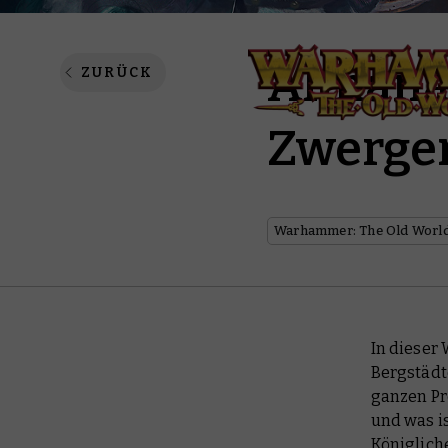
Almanac
ZURÜCK
Zwerge
Warhammer: The Old Worl
In dieser
Bergstädt
ganzen Pro
und was i
Königlich