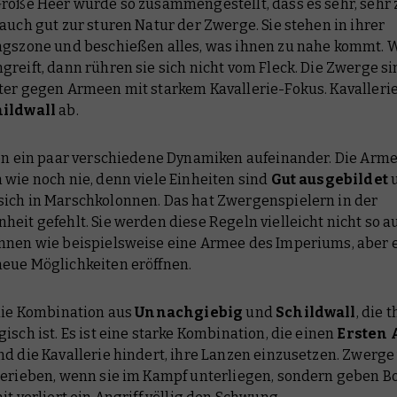
roße Heer wurde so zusammengestellt, dass es sehr, sehr z
auch gut zur sturen Natur der Zwerge. Sie stehen in ihrer
ngszone und beschießen alles, was ihnen zu nahe kommt.
reift, dann rühren sie sich nicht vom Fleck. Die Zwerge si
ter gegen Armeen mit starkem Kavallerie-Fokus. Kavallerie 
ildwall
ab.
fen ein paar verschiedene Dynamiken aufeinander. Die Armee
 wie noch nie, denn viele Einheiten sind
Gut ausgebildet
ich in Marschkolonnen. Das hat Zwergenspielern in der
eit gefehlt. Sie werden diese Regeln vielleicht nicht so a
nnen wie beispielsweise eine Armee des Imperiums, aber 
eue Möglichkeiten eröffnen.
 die Kombination aus
Unnachgiebig
und
Schildwall
, die 
isch ist. Es ist eine starke Kombination, die einen
Ersten 
nd die Kavallerie hindert, ihre Lanzen einzusetzen. Zwerg
gerieben, wenn sie im Kampf unterliegen, sondern geben 