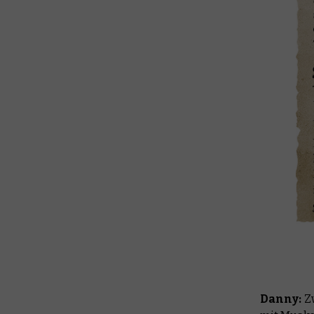
Danny:
Zw