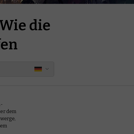
Wie die
fen
n-
nter dem
Zwerge,
 dem