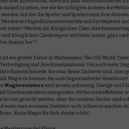
ten oder Armbrüsten, sowie ein paar Ambosseinheiten. Ich
n darauf zu sehen, wie die Berüchtigten Armeen die Metho
 werden, mit der die Spieler und Spielerinnen ihre Armeen
 Werden wir Expeditionsstreitmächte mit Gyrokoptern und
rhut sehen? Werden die Königlichen Clans ihre Hammerträg
 und Königlichen Clankriegern vortreten lassen, ganz na
 los, kommt her“?
 ist ein großer Faktor in Warhammer: The Old World. Zwe
Verteidigung und ihre Runenambosse. Für noch mehr Geg
 ihre Runenschmiede, die zwar keine Zauberer sind, aber g
sind, Magie zu bannen. Sie sind Gegenzauberer! Kombiniert 
en
Magieresistenz
wird es sehr schwierig, Zwerge mit Fl
nd Geschosszaubern anzugreifen. Wirbel sind effektiver, w
ge
herum
gewirkt werden. Aber die meisten Zauber sind sc
nd wenn man es einem Zauberer noch schwerer machen wil
Rune „Keine Magie für dich, danke schön“.
e Meisterrune der Flaute …