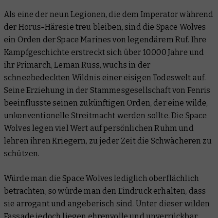
Als eine der neun Legionen, die dem Imperator während
der Horus-Häresie treu bleiben, sind die Space Wolves
ein Orden der Space Marines von legendärem Ruf. Ihre
Kampfgeschichte erstreckt sich über 10.000 Jahre und
ihr Primarch, Leman Russ, wuchs in der
schneebedeckten Wildnis einer eisigen Todeswelt auf.
Seine Erziehung in der Stammesgesellschaft von Fenris
beeinflusste seinen zukünftigen Orden, der eine wilde,
unkonventionelle Streitmacht werden sollte. Die Space
Wolves legen viel Wert auf persönlichen Ruhm und
lehren ihren Kriegern, zu jeder Zeit die Schwächeren zu
schützen.
Würde man die Space Wolves lediglich oberflächlich
betrachten, so würde man den Eindruck erhalten, dass
sie arrogant und angeberisch sind. Unter dieser wilden
Fassade jedoch liegen ehrenvolle und unverrückbar