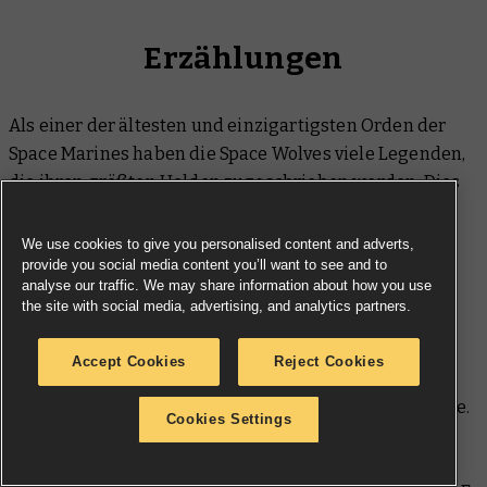
Erzählungen
Als einer der ältesten und einzigartigsten Orden der
Space Marines haben die Space Wolves viele Legenden,
die ihren größten Helden zugeschrieben werden. Dies
wird noch zusätzlich von ihrer Liebe zu ihren großen
Sagas angefeuert, die auf ihren Erfolgen beruhen.
We use cookies to give you personalised content and adverts,
provide you social media content you’ll want to see and to
Entsprechend gibt es auch eine große Bandbreite an
analyse our traffic. We may share information about how you use
Romanen von Black Library, die ihre Heldentaten
the site with social media, advertising, and analytics partners.
aufführen.
Accept Cookies
Reject Cookies
Einer der berühmtesten Wolfslords in jüngster
Geschichte ist der unvergleichliche Ragnar Blackmane.
Cookies Settings
Er ist besonders dafür berühmt, dass er Ghazghkull
Thraka den Kopf abgeschlagen hat, aber er hat auch