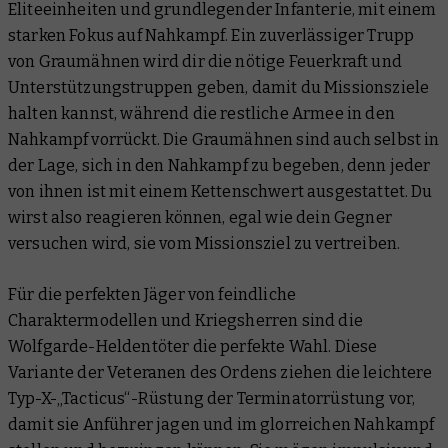
Eliteeinheiten und grundlegender Infanterie, mit einem
starken Fokus auf Nahkampf. Ein zuverlässiger Trupp
von Graumähnen wird dir die nötige Feuerkraft und
Unterstützungstruppen geben, damit du Missionsziele
halten kannst, während die restliche Armee in den
Nahkampf vorrückt. Die Graumähnen sind auch selbst in
der Lage, sich in den Nahkampf zu begeben, denn jeder
von ihnen ist mit einem Kettenschwert ausgestattet. Du
wirst also reagieren können, egal wie dein Gegner
versuchen wird, sie vom Missionsziel zu vertreiben.
Für die perfekten Jäger von feindliche
Charaktermodellen und Kriegsherren sind die
Wolfgarde-Heldentöter die perfekte Wahl. Diese
Variante der Veteranen des Ordens ziehen die leichtere
Typ-X-„Tacticus“-Rüstung der Terminatorrüstung vor,
damit sie Anführer jagen und im glorreichen Nahkampf