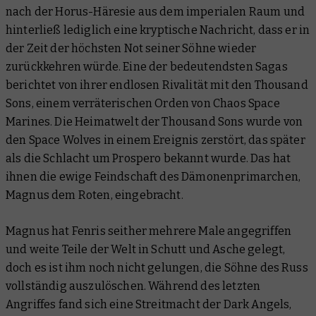
nach der Horus-Häresie aus dem imperialen Raum und
hinterließ lediglich eine kryptische Nachricht, dass er in
der Zeit der höchsten Not seiner Söhne wieder
zurückkehren würde. Eine der bedeutendsten Sagas
berichtet von ihrer endlosen Rivalität mit den Thousand
Sons, einem verräterischen Orden von Chaos Space
Marines. Die Heimatwelt der Thousand Sons wurde von
den Space Wolves in einem Ereignis zerstört, das später
als die Schlacht um Prospero bekannt wurde. Das hat
ihnen die ewige Feindschaft des Dämonenprimarchen,
Magnus dem Roten, eingebracht.
Magnus hat Fenris seither mehrere Male angegriffen
und weite Teile der Welt in Schutt und Asche gelegt,
doch es ist ihm noch nicht gelungen, die Söhne des Russ
vollständig auszulöschen. Während des letzten
Angriffes fand sich eine Streitmacht der Dark Angels,