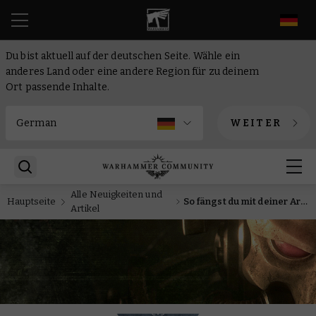
DE
Du bist aktuell auf der deutschen Seite. Wähle ein
anderes Land oder eine andere Region für zu deinem
Ort passende Inhalte.
WEITER
Alle Neuigkeiten und
Hauptseite
So fängst du mit deiner Armee der Space Wolves in Warhammer 40.000 an: Alles was du wissen musst, vom Bemalen bis zum Hintergrund
Artikel