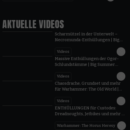
AKTUELLE VIDEOS
0:42
Scharmützel in der Unterwelt –
Necromunda-Enthüllungen | Big
Summer Preview 2026
Videos
1:08
Massive Enthüllungen der Ogor-
Schlundstämme | Big Summer
Preview 2026
Videos
0:52
Chaosdrache, Grundset und mehr
für Warhammer: The Old World |
Big Summer Preview 2026
Videos
0:36
ENTHÜLLUNGEN für Custodes:
Dreadnoughts, Jetbikes und mehr |
Big Summer Preview 2026
Warhammer: The Horus Heresy
0:34