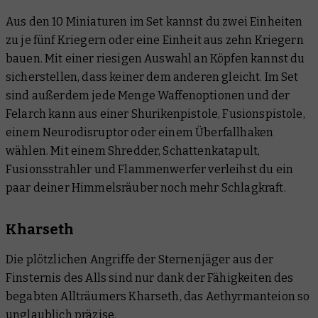
Aus den 10 Miniaturen im Set kannst du zwei Einheiten
zu je fünf Kriegern oder eine Einheit aus zehn Kriegern
bauen. Mit einer riesigen Auswahl an Köpfen kannst du
sicherstellen, dass keiner dem anderen gleicht. Im Set
sind außerdem jede Menge Waffenoptionen und der
Felarch kann aus einer Shurikenpistole, Fusionspistole,
einem Neurodisruptor oder einem Überfallhaken
wählen. Mit einem Shredder, Schattenkatapult,
Fusionsstrahler und Flammenwerfer verleihst du ein
paar deiner Himmelsräuber noch mehr Schlagkraft.
Kharseth
Die plötzlichen Angriffe der Sternenjäger aus der
Finsternis des Alls sind nur dank der Fähigkeiten des
begabten Allträumers Kharseth, das Aethyrmanteion so
unglaublich präzise.