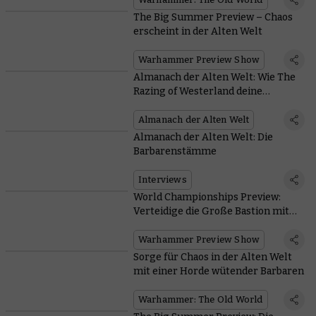
The Big Summer Preview – Chaos
erscheint in der Alten Welt
Warhammer Preview Show
Almanach der Alten Welt: Wie The
Razing of Westerland deine
Chaosarmeen verändern wird
Almanach der Alten Welt
Almanach der Alten Welt: Die
Barbarenstämme
Interviews
World Championships Preview:
Verteidige die Große Bastion mit
Bauern, Astromanten und richtig
lauten Waffen
Warhammer Preview Show
Sorge für Chaos in der Alten Welt
mit einer Horde wütender Barbaren
Warhammer: The Old World